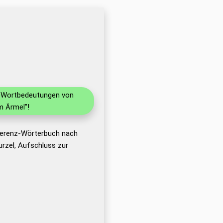
nd Wortbedeutungen von
m Ärmel"!
eferenz-Wörterbuch nach
rzel, Aufschluss zur