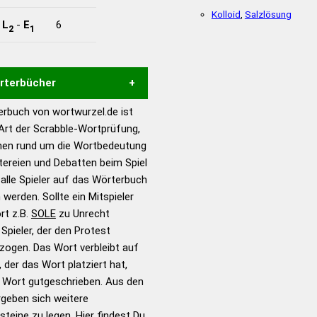
Kolloid
,
Salzlösung
-
L
-
E
6
2
1
örterbücher
rbuch von wortwurzel.de ist
Hilfe eines semantischen
 Art der Scrabble-Wortprüfung,
s gute Anhaltspunkte zu
onen rund um die Wortbedeutung
ennung und Wortform, um die
itereien und Debatten beim Spiel
für das Scrabble-Spiel zu
 alle Spieler auf das Wörterbuch
 Turnier Scrabble-
 werden. Sollte ein Mitspieler
rt z.B.
SOLE
zu Unrecht
pieler, der den Protest
en – Standardwerk in 12
zogen. Das Wort verbleibt auf
nden
 der das Wort platziert hat,
en – Richtiges und gutes
s Wort gutgeschrieben. Aus den
utsch
geben sich weitere
teine zu legen. Hier findest Du
en – Die deutsche Grammatik