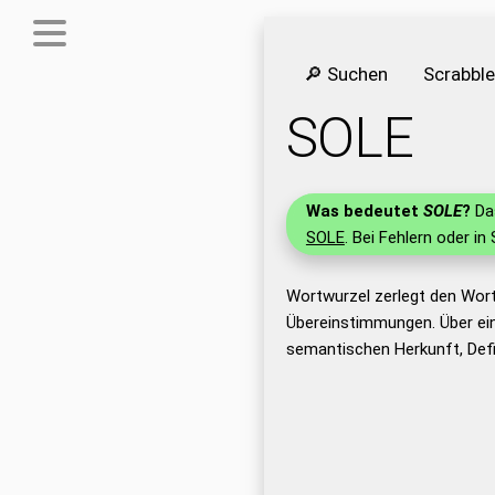
🔎 Suchen
Scrabbl
SOLE
Was bedeutet
SOLE
?
Das
SOLE
. Bei Fehlern oder in
Wortwurzel zerlegt den Wor
Übereinstimmungen. Über ei
semantischen Herkunft, Defi