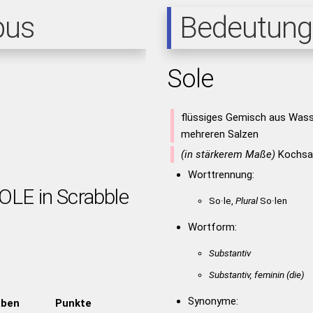
pus
Bedeutung
Sole
flüssiges Gemisch aus Wass
mehreren Salzen
(in stärkerem Maße)
Kochsal
Worttrennung:
OLE in Scrabble
So·le,
Plural
So·len
Wortform:
Substantiv
Substantiv, feminin
(die)
Synonyme:
aben
Punkte