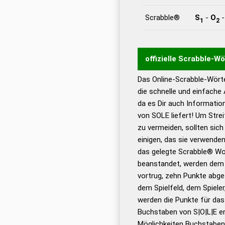
Scrabble®
S
-
O
1
2
offizielle Scrabble-W
Das Online-Scrabble-Wörte
Wortwurzel liefert mit 
die schnelle und einfache
Wortanalyse-Algorithmu
da es Dir auch Informati
Wortbedeutung, Worttr
von SOLE liefert! Um Stre
Gültigkeit eines Wortes 
zu vermeiden, sollten sich
bestimmen!
zugelassene
einigen, das sie verwenden
Wörterbücher sind:
das gelegte Scrabble® Wo
beanstandet, werden dem S
Dud
vortrug, zehn Punkte abge
Bä
dem Spielfeld, dem Spieler,
Dud
werden die Punkte für da
De
Buchstaben von S|O|L|E er
Möglichkeiten Buchstabens
Dud