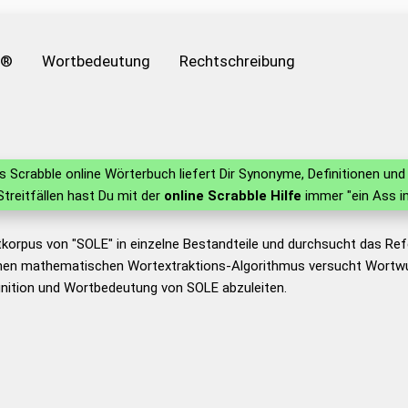
e®
Wortbedeutung
Rechtschreibung
 Scrabble online Wörterbuch liefert Dir Synonyme, Definitionen u
 Streitfällen hast Du mit der
online Scrabble Hilfe
immer "ein Ass i
tkorpus von "SOLE" in einzelne Bestandteile und durchsucht das R
nen mathematischen Wortextraktions-Algorithmus versucht Wortwu
nition und Wortbedeutung von SOLE abzuleiten.