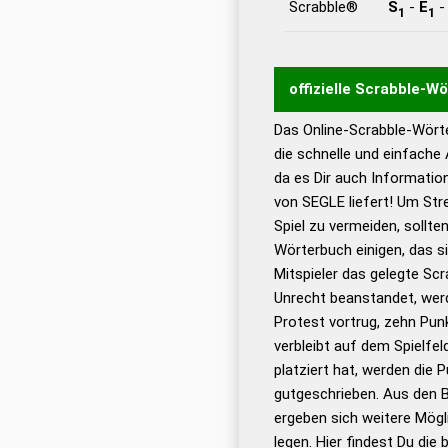
Scrabble®
S
-
E
1
1
offizielle Scrabble-W
Das Online-Scrabble-Wörte
Wortwurzel liefert mit 
die schnelle und einfache
Wortanalyse-Algorithmu
da es Dir auch Informati
Wortbedeutung, Worttr
von SEGLE liefert! Um Str
Gültigkeit eines Wortes 
Spiel zu vermeiden, sollten
bestimmen!
zugelassene
Wörterbuch einigen, das s
Wörterbücher sind:
Mitspieler das gelegte Sc
Unrecht beanstandet, werd
Dud
Protest vortrug, zehn Pu
Bä
verbleibt auf dem Spielfel
Dud
platziert hat, werden die 
De
gutgeschrieben. Aus den 
ergeben sich weitere Mögl
Dud
legen. Hier findest Du die