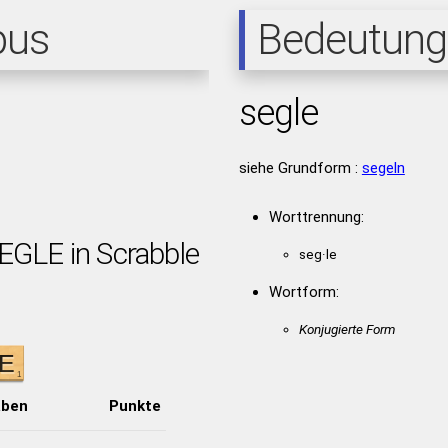
pus
Bedeutung
segle
siehe Grundform :
segeln
Worttrennung:
EGLE in Scrabble
seg·le
Wortform:
Konjugierte Form
aben
Punkte