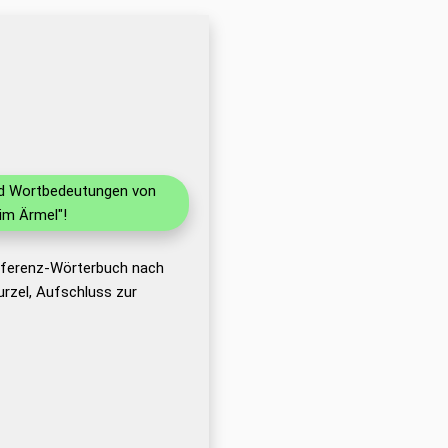
und Wortbedeutungen von
im Ärmel"!
Referenz-Wörterbuch nach
rzel, Aufschluss zur