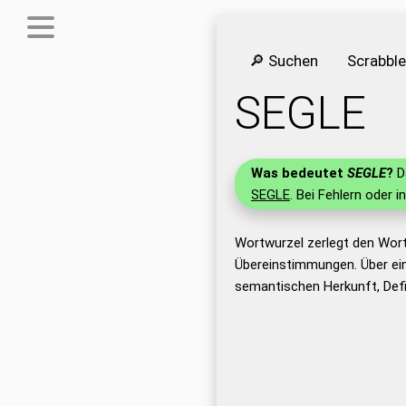
🔎 Suchen
Scrabbl
SEGLE
Was bedeutet
SEGLE
?
Da
SEGLE
. Bei Fehlern oder i
Wortwurzel zerlegt den Wor
Übereinstimmungen. Über ei
semantischen Herkunft, Def