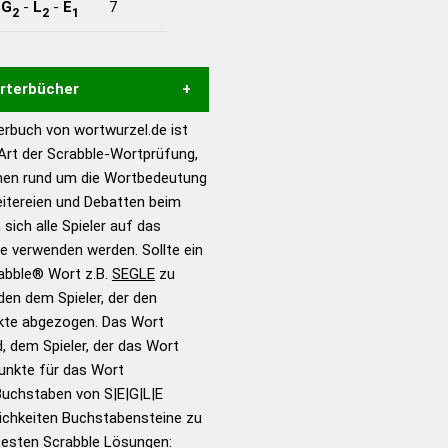
-
G
-
L
-
E
7
2
2
1
örterbücher
rbuch von wortwurzel.de ist
Hilfe eines semantischen
 Art der Scrabble-Wortprüfung,
s gute Anhaltspunkte zu
onen rund um die Wortbedeutung
ennung und Wortform, um die
eitereien und Debatten beim
für das Scrabble-Spiel zu
 sich alle Spieler auf das
 Turnier Scrabble-
ie verwenden werden. Sollte ein
rabble® Wort z.B.
SEGLE
zu
en dem Spieler, der den
en – Standardwerk in 12
nkte abgezogen. Das Wort
nden
d, dem Spieler, der das Wort
en – Richtiges und gutes
Punkte für das Wort
utsch
Buchstaben von S|E|G|L|E
ichkeiten Buchstabensteine zu
en – Die deutsche Grammatik
 besten Scrabble Lösungen: