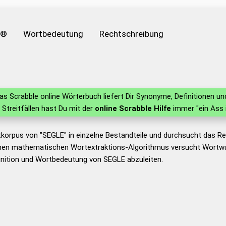
e®
Wortbedeutung
Rechtschreibung
s Scrabble online Wörterbuch liefert Dir Synonyme, Definitionen 
n Streitfällen hast Du mit der
online Scrabble Hilfe
immer "ein Ass 
tkorpus von "SEGLE" in einzelne Bestandteile und durchsucht das 
nen mathematischen Wortextraktions-Algorithmus versucht Wortwu
inition und Wortbedeutung von SEGLE abzuleiten.