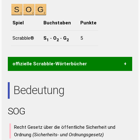
Spiel
Buchstaben
Punkte
Scrabble®
S
-
O
-
G
5
1
2
2
offizielle Scrabble-Wörterbücher
Wortwurzel liefert mit Hilfe eines semantischen
Bedeutung
Wortanalyse-Algorithmus gute Anhaltspunkte zu
Wortbedeutung, Worttrennung und Wortform, um die
Gültigkeit eines Wortes für das Scrabble-Spiel zu
SOG
bestimmen!
zugelassene Turnier Scrabble-
Wörterbücher sind:
Recht Gesetz über die öffentliche Sicherheit und
Duden – Standardwerk in 12 Bänden
Ordnung
(Sicherheits- und Ordnungsgesetz)