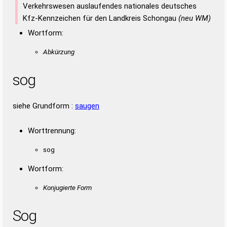
Duden – Richtiges und gutes
Verkehrswesen auslaufendes nationales deutsches
Deutsch
Kfz-Kennzeichen für den Landkreis Schongau
(neu WM)
Duden – Die deutsche Grammatik
Wortform:
Duden – Deutsches
Abkürzung
Universalwörterbuch
sog
siehe Grundform :
saugen
Worttrennung:
sog
Wortform:
Konjugierte Form
Sog