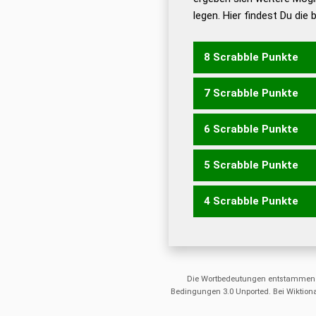
legen. Hier findest Du die
Dud
Universalwörterbuch
8 Scrabble Punkte
7 Scrabble Punkte
GLOST
6 Scrabble Punkte
GLOS
LOGT
5 Scrabble Punkte
LOST
LOTS
SLOT
SOG
4 Scrabble Punkte
LOS
LOT
SOG
SOL
OST
TOS
TSG
Die Wortbedeutungen entstammen
Bedingungen 3.0 Unported. Bei Wiktiona