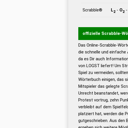
Scrabble®
L
-
O
2
2
offizielle Scrabble-W
Das Online-Scrabble-Wörte
Wortwurzel liefert mit 
die schnelle und einfache
Wortanalyse-Algorithmu
da es Dir auch Informati
Wortbedeutung, Worttr
von LOGST liefert! Um Str
Gültigkeit eines Wortes 
Spiel zu vermeiden, sollten
bestimmen!
zugelassene
Wörterbuch einigen, das s
Wörterbücher sind:
Mitspieler das gelegte Sc
Unrecht beanstandet, werd
Dud
Protest vortrug, zehn Pu
Bä
verbleibt auf dem Spielfel
Dud
platziert hat, werden die 
De
gutgeschrieben. Aus den 
ergeben sich weitere Mögl
Dud