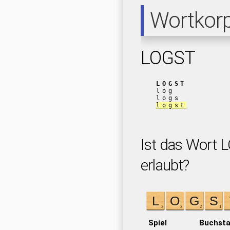
Wortkor
LOGST
LOGST
log
logs
logst
Ist das Wort 
erlaubt?
Spiel
Buchst