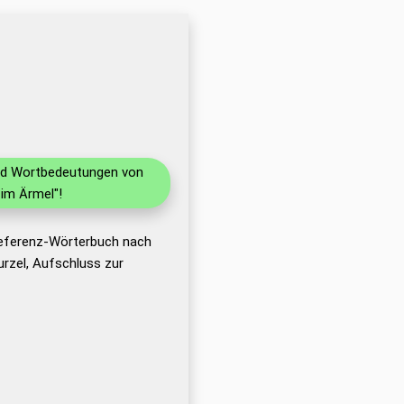
und Wortbedeutungen von
im Ärmel"!
Referenz-Wörterbuch nach
rzel, Aufschluss zur