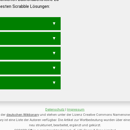
 besten Scrabble Lösungen:
en – Deutsches
T
Datenschutz
|
Impressum
 der
deutschen Wiktionary
und stehen unter der Lizenz Creative Commons Namensnen
ry ist eine Liste der Autoren verfügbar. Die Artikel zur Wortbedeutung wurden über 
neu strukturiert, bearbeitet, ergänzt und gekürzt.