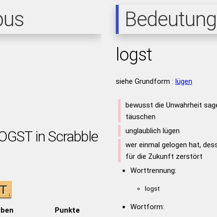
pus
Bedeutung
logst
siehe Grundform :
lügen
bewusst die Unwahrheit sag
täuschen
unglaublich lügen
LOGST in Scrabble
wer einmal gelogen hat, dess
für die Zukunft zerstört
Worttrennung:
logst
Wortform:
aben
Punkte