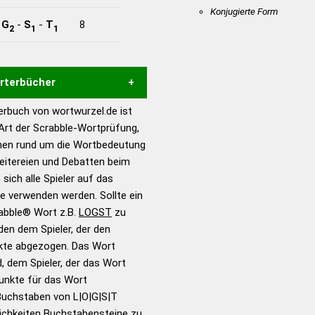
Konjugierte Form
-
G
-
S
-
T
8
2
1
1
örterbücher
rbuch von wortwurzel.de ist
Hilfe eines semantischen
 Art der Scrabble-Wortprüfung,
s gute Anhaltspunkte zu
onen rund um die Wortbedeutung
ennung und Wortform, um die
eitereien und Debatten beim
für das Scrabble-Spiel zu
 sich alle Spieler auf das
 Turnier Scrabble-
ie verwenden werden. Sollte ein
rabble® Wort z.B.
LOGST
zu
en dem Spieler, der den
en – Standardwerk in 12
nkte abgezogen. Das Wort
nden
d, dem Spieler, der das Wort
en – Richtiges und gutes
Punkte für das Wort
utsch
Buchstaben von L|O|G|S|T
ichkeiten Buchstabensteine zu
en – Die deutsche Grammatik