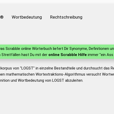
e®
Wortbedeutung
Rechtschreibung
as Scrabble online Wörterbuch liefert Dir Synonyme, Definitionen 
in Streitfällen hast Du mit der
online Scrabble Hilfe
immer "ein Ass 
tkorpus von "LOGST" in einzelne Bestandteile und durchsucht das 
nen mathematischen Wortextraktions-Algorithmus versucht Wortwu
inition und Wortbedeutung von LOGST abzuleiten.