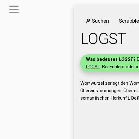
🔎 Suchen
Scrabbl
LOGST
Was bedeutet
LOGST
?
D
LOGST
. Bei Fehlern oder 
Wortwurzel zerlegt den Wor
Übereinstimmungen. Über ei
semantischen Herkunft, Def