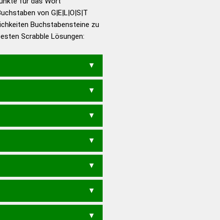
Punkte für das Wort
utsch
Buchstaben von G|E|L|O|S|T
ichkeiten Buchstabensteine zu
en – Die deutsche Grammatik
 besten Scrabble Lösungen:
en – Deutsches
T
GELST
LEGST
LOSET
ELOS
GOSE
GOTE
LEGT
LEOS
LOSE
SOGT
SOLE
OLE
SOG
SOL
GEST
LEST