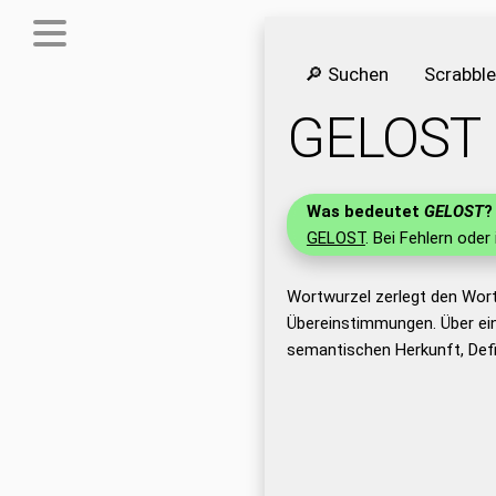
🔎 Suchen
Scrabbl
GELOST
Was bedeutet
GELOST
?
GELOST
. Bei Fehlern oder
Wortwurzel zerlegt den Wor
Übereinstimmungen. Über ei
semantischen Herkunft, Def