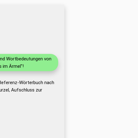
n und Wortbedeutungen von
 im Ärmel"!
 Referenz-Wörterbuch nach
rzel, Aufschluss zur