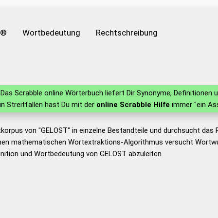
e®
Wortbedeutung
Rechtschreibung
Das Scrabble online Wörterbuch liefert Dir Synonyme, Definitione
 in Streitfällen hast Du mit der
online Scrabble Hilfe
immer "ein Ass
tkorpus von "GELOST" in einzelne Bestandteile und durchsucht das
nen mathematischen Wortextraktions-Algorithmus versucht Wortwu
inition und Wortbedeutung von GELOST abzuleiten.