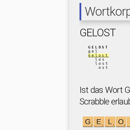
Wortkor
GELOST
GELOST
gel
gelost
los
lost
ost
Ist das Wort 
Scrabble erlau