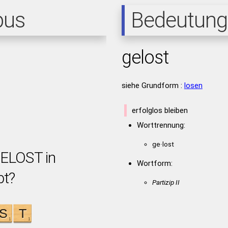
pus
Bedeutung
gelost
siehe Grundform :
losen
erfolglos bleiben
Worttrennung:
ge·lost
GELOST in
Wortform:
bt?
Partizip II