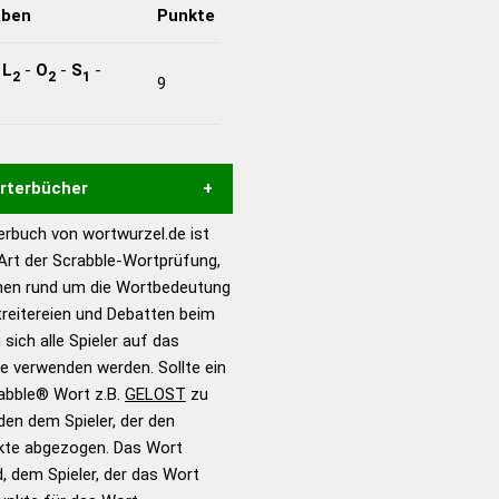
aben
Punkte
-
L
-
O
-
S
-
2
2
1
9
örterbücher
rbuch von wortwurzel.de ist
Hilfe eines semantischen
 Art der Scrabble-Wortprüfung,
s gute Anhaltspunkte zu
onen rund um die Wortbedeutung
ennung und Wortform, um die
reitereien und Debatten beim
für das Scrabble-Spiel zu
 sich alle Spieler auf das
 Turnier Scrabble-
ie verwenden werden. Sollte ein
rabble® Wort z.B.
GELOST
zu
en dem Spieler, der den
en – Standardwerk in 12
nkte abgezogen. Das Wort
nden
d, dem Spieler, der das Wort
en – Richtiges und gutes