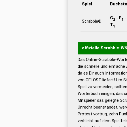
Spiel
Buchst
G
-
E
2
1
Scrabble®
T
1
offizielle Scrabble-W
Das Online-Scrabble-Wörte
Wortwurzel liefert mit 
die schnelle und einfache
Wortanalyse-Algorithmu
da es Dir auch Informati
Wortbedeutung, Worttr
von GELOST liefert! Um St
Gültigkeit eines Wortes 
Spiel zu vermeiden, sollten
bestimmen!
zugelassene
Wörterbuch einigen, das s
Wörterbücher sind:
Mitspieler das gelegte Sc
Unrecht beanstandet, werd
Dud
Protest vortrug, zehn Pu
Bä
verbleibt auf dem Spielfel
Dud