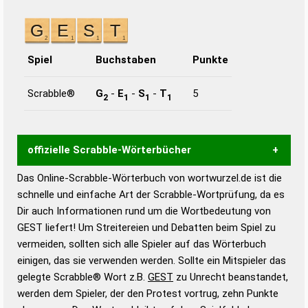
Spiel
Buchstaben
Punkte
Scrabble®
G
-
E
-
S
-
T
5
2
1
1
1
offizielle Scrabble-Wörterbücher
Das Online-Scrabble-Wörterbuch von wortwurzel.de ist die
Wortwurzel liefert mit Hilfe eines semantischen
schnelle und einfache Art der Scrabble-Wortprüfung, da es
Wortanalyse-Algorithmus gute Anhaltspunkte zu
Dir auch Informationen rund um die Wortbedeutung von
Wortbedeutung, Worttrennung und Wortform, um die
GEST liefert! Um Streitereien und Debatten beim Spiel zu
Gültigkeit eines Wortes für das Scrabble-Spiel zu
vermeiden, sollten sich alle Spieler auf das Wörterbuch
bestimmen!
zugelassene Turnier Scrabble-
einigen, das sie verwenden werden. Sollte ein Mitspieler das
Wörterbücher sind:
gelegte Scrabble® Wort z.B.
GEST
zu Unrecht beanstandet,
werden dem Spieler, der den Protest vortrug, zehn Punkte
Duden – Standardwerk in 12 Bänden