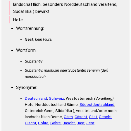
landschaftlich, besonders Norddeutschland veraltend,
Südafrika ( bewirkt
Hefe
Worttrennung:
Gest,
kein Plural
Wortform:
Substantiv
Substantiv, maskulin oder Substantiv, feminin
(der)
norddeutsch
Synonyme:
Deutschland
,
Schweiz
, Westösterreich
(Vorarlberg)
Hefe, Norddeutschland Bärme,
Südostdeutschland
,
Österreich Germ, Südafrika (, veraltet und/oder noch
landschaftlich Berme,
Gärm
,
Gäscht
,
Gäst
,
Gescht
,
Gischt
,
Gohre
,
Göhre
,
Jäscht
,
Jäst
,
Jest