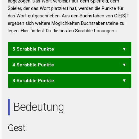
abgezogen. Das Wort verbleibt auf dem Spielfeld, dem
Duden – Richtiges und gutes
Spieler, der das Wort platziert hat, werden die Punkte für
Deutsch
das Wort gutgeschrieben. Aus den Buchstaben von G|E|S|T
ergeben sich weitere Möglichkeiten Buchstabensteine zu
Duden – Die deutsche Grammatik
legen. Hier findest Du die besten Scrabble Lösungen:
Duden – Deutsches
Universalwörterbuch
5 Scrabble Punkte
4 Scrabble Punkte
STEG
3 Scrabble Punkte
TSG
SET
Bedeutung
Gest