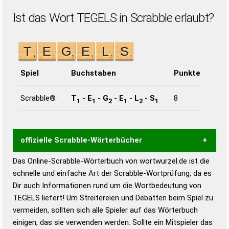
Ist das Wort TEGELS in Scrabble erlaubt?
Spiel
Buchstaben
Punkte
Scrabble®
T
-
E
-
G
-
E
-
L
-
S
8
1
1
2
1
2
1
offizielle Scrabble-Wörterbücher
Das Online-Scrabble-Wörterbuch von wortwurzel.de ist die
Wortwurzel liefert mit Hilfe eines semantischen
schnelle und einfache Art der Scrabble-Wortprüfung, da es
Wortanalyse-Algorithmus gute Anhaltspunkte zu
Dir auch Informationen rund um die Wortbedeutung von
Wortbedeutung, Worttrennung und Wortform, um die
TEGELS liefert! Um Streitereien und Debatten beim Spiel zu
Gültigkeit eines Wortes für das Scrabble-Spiel zu
vermeiden, sollten sich alle Spieler auf das Wörterbuch
bestimmen!
zugelassene Turnier Scrabble-
einigen, das sie verwenden werden. Sollte ein Mitspieler das