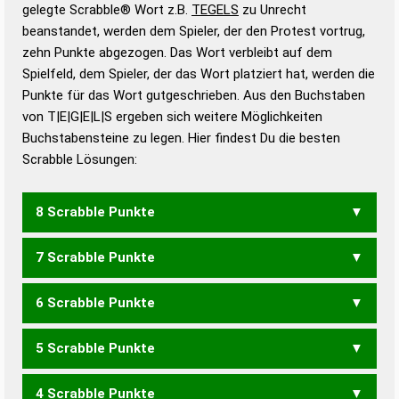
Wörterbücher sind:
gelegte Scrabble® Wort z.B.
TEGELS
zu Unrecht
beanstandet, werden dem Spieler, der den Protest vortrug,
Duden – Standardwerk in 12 Bänden
zehn Punkte abgezogen. Das Wort verbleibt auf dem
Duden – Richtiges und gutes
Spielfeld, dem Spieler, der das Wort platziert hat, werden die
Deutsch
Punkte für das Wort gutgeschrieben. Aus den Buchstaben
von T|E|G|E|L|S ergeben sich weitere Möglichkeiten
Duden – Die deutsche Grammatik
Buchstabensteine zu legen. Hier findest Du die besten
Duden – Deutsches
Scrabble Lösungen:
Universalwörterbuch
8 Scrabble Punkte
7 Scrabble Punkte
GELEST
LEGEST
SEGELT
6 Scrabble Punkte
GELES
GELET
GELSE
GELST
GELTE
LEGES
LEGET
LEGST
LEGTE
SEGEL
SEGLE
5 Scrabble Punkte
GELE
GELT
LEGE
LEGT
GEEST
GESTE
LESET
STEGE
STELE
TELES
4 Scrabble Punkte
LEG
ELSE
ESEL
GEST
LEES
LESE
LEST
STEG
TELE