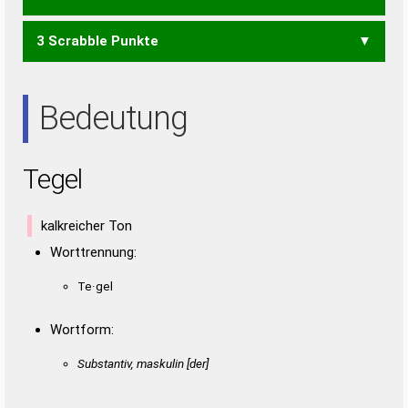
3 Scrabble Punkte
GES
LEE
LET
TSG
ESTE
TEES
SEE
SET
TEE
Bedeutung
Tegel
kalkreicher Ton
Worttrennung:
Te·gel
Wortform:
Substantiv, maskulin [der]