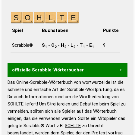
Spiel
Buchstaben
Punkte
Scrabble®
S
-
O
-
H
-
L
-
T
-
E
9
1
2
2
2
1
1
offizielle Scrabble-Wörterbücher
Das Online-Scrabble-Wörterbuch von wortwurzel.de ist die
Wortwurzel liefert mit Hilfe eines semantischen
schnelle und einfache Art der Scrabble-Wortprüfung, da es
Wortanalyse-Algorithmus gute Anhaltspunkte zu
Dir auch Informationen rund um die Wortbedeutung von
Wortbedeutung, Worttrennung und Wortform, um die
SOHLTE liefert! Um Streitereien und Debatten beim Spiel zu
Gültigkeit eines Wortes für das Scrabble-Spiel zu
vermeiden, sollten sich alle Spieler auf das Wörterbuch
bestimmen!
zugelassene Turnier Scrabble-
einigen, das sie verwenden werden. Sollte ein Mitspieler das
Wörterbücher sind:
gelegte Scrabble® Wort z.B.
SOHLTE
zu Unrecht
beanstandet, werden dem Spieler, der den Protest vortrug,
Duden – Standardwerk in 12 Bänden