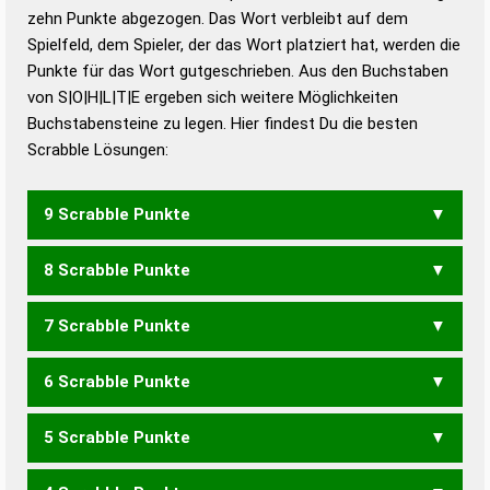
zehn Punkte abgezogen. Das Wort verbleibt auf dem
Duden – Richtiges und gutes
Spielfeld, dem Spieler, der das Wort platziert hat, werden die
Deutsch
Punkte für das Wort gutgeschrieben. Aus den Buchstaben
von S|O|H|L|T|E ergeben sich weitere Möglichkeiten
Duden – Die deutsche Grammatik
Buchstabensteine zu legen. Hier findest Du die besten
Duden – Deutsches
Scrabble Lösungen:
Universalwörterbuch
9 Scrabble Punkte
8 Scrabble Punkte
HOLEST
HOLSTE
HOTELS
LOHEST
SOHLET
7 Scrabble Punkte
HELOT
HOLET
HOLST
HOLTE
HOTEL
LOHET
LOHST
LOHTE
SOHLE
6 Scrabble Punkte
HOLE
HOLT
LOHE
LOHT
ETHOS
LOSET
LOSTE
LOTES
LOTSE
TELOS
THEOS
5 Scrabble Punkte
HOL
LOH
HOSE
HOST
HOTS
LEOS
LOSE
LOST
LOTE
LOTS
SLOT
SOLE
THEO