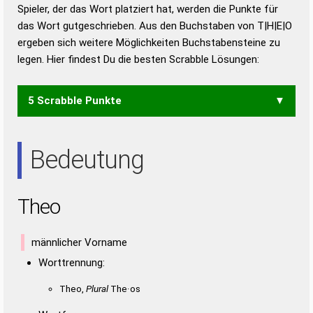
Duden – Richtiges und gutes
Spieler, der das Wort platziert hat, werden die Punkte für
Deutsch
das Wort gutgeschrieben. Aus den Buchstaben von T|H|E|O
ergeben sich weitere Möglichkeiten Buchstabensteine zu
Duden – Die deutsche Grammatik
legen. Hier findest Du die besten Scrabble Lösungen:
Duden – Deutsches
Universalwörterbuch
5 Scrabble Punkte
HOT
Bedeutung
Theo
männlicher Vorname
Worttrennung:
Theo,
Plural
The·os