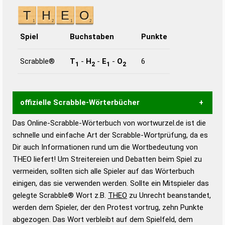
Spiel
Buchstaben
Punkte
Scrabble®
T
-
H
-
E
-
O
6
1
2
1
2
offizielle Scrabble-Wörterbücher
Das Online-Scrabble-Wörterbuch von wortwurzel.de ist die
Wortwurzel liefert mit Hilfe eines semantischen
schnelle und einfache Art der Scrabble-Wortprüfung, da es
Wortanalyse-Algorithmus gute Anhaltspunkte zu
Dir auch Informationen rund um die Wortbedeutung von
Wortbedeutung, Worttrennung und Wortform, um die
THEO liefert! Um Streitereien und Debatten beim Spiel zu
Gültigkeit eines Wortes für das Scrabble-Spiel zu
vermeiden, sollten sich alle Spieler auf das Wörterbuch
bestimmen!
zugelassene Turnier Scrabble-
einigen, das sie verwenden werden. Sollte ein Mitspieler das
Wörterbücher sind:
gelegte Scrabble® Wort z.B.
THEO
zu Unrecht beanstandet,
werden dem Spieler, der den Protest vortrug, zehn Punkte
Duden – Standardwerk in 12 Bänden
abgezogen. Das Wort verbleibt auf dem Spielfeld, dem