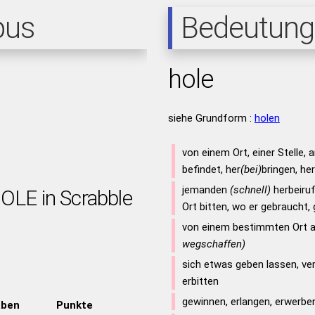
pus
Bedeutung
hole
siehe Grundform :
holen
von einem Ort, einer Stelle, 
befindet, her
(bei)
bringen, he
jemanden
(schnell)
herbeiru
HOLE in Scrabble
Ort bitten, wo er gebraucht,
von einem bestimmten Ort 
wegschaffen)
sich etwas geben lassen, v
erbitten
gewinnen, erlangen, erwerbe
aben
Punkte