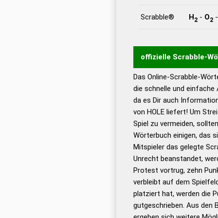
Scrabble®
H
-
O
2
2
offizielle Scrabble-W
Das Online-Scrabble-Wörte
Wortwurzel liefert mit 
die schnelle und einfache
Wortanalyse-Algorithmu
da es Dir auch Informati
Wortbedeutung, Worttr
von HOLE liefert! Um Stre
Gültigkeit eines Wortes 
Spiel zu vermeiden, sollten
bestimmen!
zugelassene
Wörterbuch einigen, das s
Wörterbücher sind:
Mitspieler das gelegte Sc
Unrecht beanstandet, werd
Dud
Protest vortrug, zehn Pu
Bä
verbleibt auf dem Spielfel
Dud
platziert hat, werden die 
De
gutgeschrieben. Aus den 
ergeben sich weitere Mögl
Dud