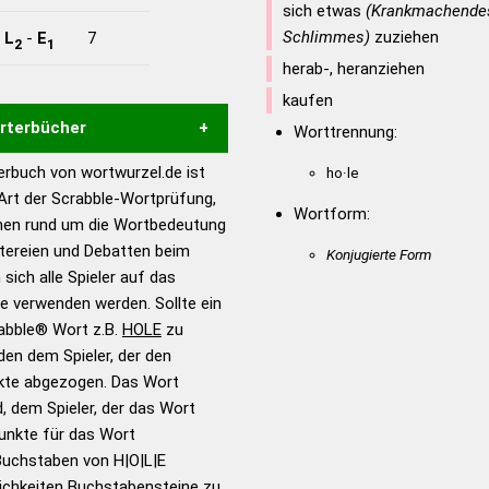
sich etwas
(Krankmachende
Schlimmes)
zuziehen
-
L
-
E
7
2
1
herab-, heranziehen
kaufen
örterbücher
Worttrennung:
rbuch von wortwurzel.de ist
ho·le
Hilfe eines semantischen
 Art der Scrabble-Wortprüfung,
s gute Anhaltspunkte zu
Wortform:
onen rund um die Wortbedeutung
ennung und Wortform, um die
itereien und Debatten beim
Konjugierte Form
für das Scrabble-Spiel zu
 sich alle Spieler auf das
 Turnier Scrabble-
ie verwenden werden. Sollte ein
rabble® Wort z.B.
HOLE
zu
en dem Spieler, der den
en – Standardwerk in 12
nkte abgezogen. Das Wort
nden
d, dem Spieler, der das Wort
en – Richtiges und gutes
Punkte für das Wort
utsch
Buchstaben von H|O|L|E
ichkeiten Buchstabensteine zu
en – Die deutsche Grammatik