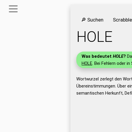
🔎 Suchen
Scrabbl
HOLE
Was bedeutet
HOLE
?
Das
HOLE
. Bei Fehlern oder in
Wortwurzel zerlegt den Wor
Übereinstimmungen. Über ei
semantischen Herkunft, Def