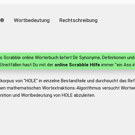
e®
Wortbedeutung
Rechtschreibung
 Scrabble online Wörterbuch liefert Dir Synonyme, Definitionen u
 Streitfällen hast Du mit der
online Scrabble Hilfe
immer "ein Ass i
tkorpus von "HOLE" in einzelne Bestandteile und durchsucht das R
nen mathematischen Wortextraktions-Algorithmus versucht Wortwu
inition und Wortbedeutung von HOLE abzuleiten.