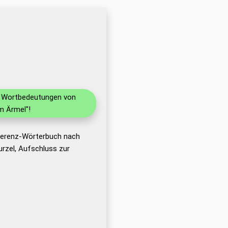
nd Wortbedeutungen von
m Ärmel"!
eferenz-Wörterbuch nach
rzel, Aufschluss zur