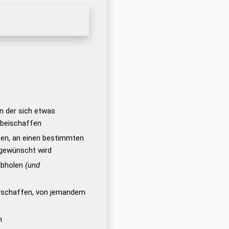
an der sich etwas
rbeischaffen
fen, an einen bestimmten
 gewünscht wird
abholen
(und
erschaffen, von jemandem
n