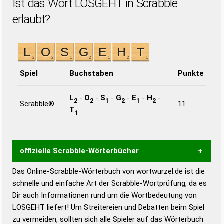
Ist das Wort LOSGEHT in Scrabble
erlaubt?
Spiel
Buchstaben
Punkte
L
-
O
-
S
-
G
-
E
-
H
-
2
2
1
2
1
2
Scrabble®
11
T
1
offizielle Scrabble-Wörterbücher
Das Online-Scrabble-Wörterbuch von wortwurzel.de ist die
Wortwurzel liefert mit Hilfe eines semantischen
schnelle und einfache Art der Scrabble-Wortprüfung, da es
Wortanalyse-Algorithmus gute Anhaltspunkte zu
Dir auch Informationen rund um die Wortbedeutung von
Wortbedeutung, Worttrennung und Wortform, um die
LOSGEHT liefert! Um Streitereien und Debatten beim Spiel
Gültigkeit eines Wortes für das Scrabble-Spiel zu
zu vermeiden, sollten sich alle Spieler auf das Wörterbuch