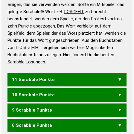
bestimmen!
zugelassene Turnier Scrabble-
einigen, das sie verwenden werden. Sollte ein Mitspieler das
Wörterbücher sind:
gelegte Scrabble® Wort z.B.
LOSGEHT
zu Unrecht
beanstandet, werden dem Spieler, der den Protest vortrug,
Duden – Standardwerk in 12 Bänden
zehn Punkte abgezogen. Das Wort verbleibt auf dem
Duden – Richtiges und gutes
Spielfeld, dem Spieler, der das Wort platziert hat, werden die
Deutsch
Punkte für das Wort gutgeschrieben. Aus den Buchstaben
von L|O|S|G|E|H|T ergeben sich weitere Möglichkeiten
Duden – Die deutsche Grammatik
Buchstabensteine zu legen. Hier findest Du die besten
Duden – Deutsches
Scrabble Lösungen:
Universalwörterbuch
11 Scrabble Punkte
10 Scrabble Punkte
GESOHLT
9 Scrabble Punkte
GEHOLT
GELOHT
8 Scrabble Punkte
GELOST
GLOSET
GLOSTE
HOLEST
HOLSTE
HOTELS
LOHEST
SOHLET
SOHLTE