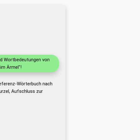
und Wortbedeutungen von
im Ärmel"!
Referenz-Wörterbuch nach
rzel, Aufschluss zur