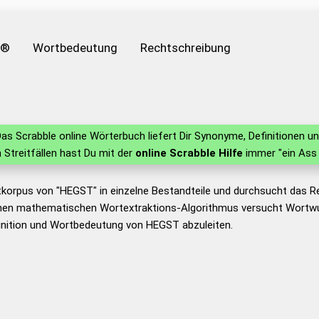
e®
Wortbedeutung
Rechtschreibung
as Scrabble online Wörterbuch liefert Dir Synonyme, Definitionen 
in Streitfällen hast Du mit der
online Scrabble Hilfe
immer "ein Ass 
tkorpus von "HEGST" in einzelne Bestandteile und durchsucht das 
nen mathematischen Wortextraktions-Algorithmus versucht Wortwu
inition und Wortbedeutung von HEGST abzuleiten.