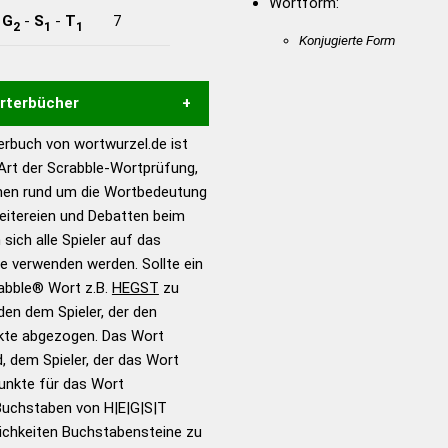
Wortform:
-
G
-
S
-
T
7
2
1
1
Konjugierte Form
örterbücher
rbuch von wortwurzel.de ist
Hilfe eines semantischen
 Art der Scrabble-Wortprüfung,
s gute Anhaltspunkte zu
onen rund um die Wortbedeutung
ennung und Wortform, um die
eitereien und Debatten beim
für das Scrabble-Spiel zu
 sich alle Spieler auf das
 Turnier Scrabble-
ie verwenden werden. Sollte ein
rabble® Wort z.B.
HEGST
zu
en dem Spieler, der den
en – Standardwerk in 12
nkte abgezogen. Das Wort
nden
d, dem Spieler, der das Wort
en – Richtiges und gutes
Punkte für das Wort
utsch
Buchstaben von H|E|G|S|T
ichkeiten Buchstabensteine zu
en – Die deutsche Grammatik