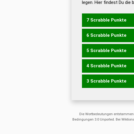
legen. Hier findest Du die
Dud
Universalwörterbuch
7 Scrabble Punkte
6 Scrabble Punkte
GEHST
5 Scrabble Punkte
GEHT
HEGT
4 Scrabble Punkte
GEH
GEST
SEHT
STEG
3 Scrabble Punkte
GES
TSG
SET
Die Wortbedeutungen entstammen
Bedingungen 3.0 Unported. Bei Wiktiona