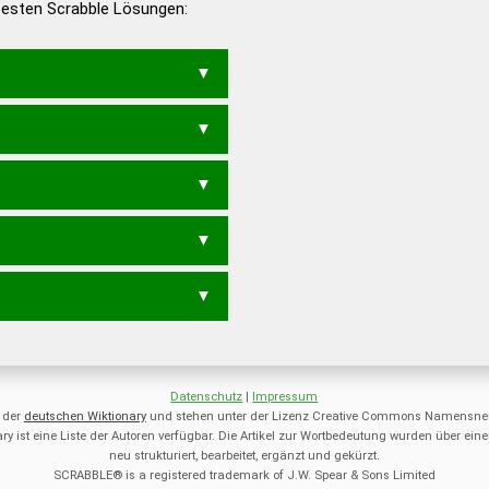
 besten Scrabble Lösungen:
en – Deutsches
STEH
Datenschutz
|
Impressum
 der
deutschen Wiktionary
und stehen unter der Lizenz Creative Commons Namensnen
ry ist eine Liste der Autoren verfügbar. Die Artikel zur Wortbedeutung wurden über 
neu strukturiert, bearbeitet, ergänzt und gekürzt.
SCRABBLE® is a registered trademark of J.W. Spear & Sons Limited