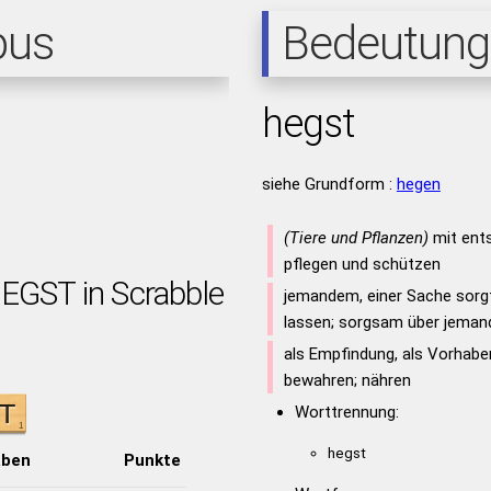
pus
Bedeutung
hegst
siehe Grundform :
hegen
(Tiere und Pflanzen)
mit ent
pflegen und schützen
HEGST in Scrabble
jemandem, einer Sache sorgf
lassen; sorgsam über jema
als Empfindung, als Vorhaben
bewahren; nähren
Worttrennung:
hegst
aben
Punkte