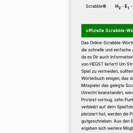
Scrabble®
H
-
E
2
1
offizielle Scrabble-W
Das Online-Scrabble-Wörte
Wortwurzel liefert mit 
die schnelle und einfache
Wortanalyse-Algorithmu
da es Dir auch Informati
Wortbedeutung, Worttr
von HEGST liefert! Um Str
Gültigkeit eines Wortes 
Spiel zu vermeiden, sollten
bestimmen!
zugelassene
Wörterbuch einigen, das s
Wörterbücher sind:
Mitspieler das gelegte Sc
Unrecht beanstandet, werd
Dud
Protest vortrug, zehn Pu
Bä
verbleibt auf dem Spielfel
Dud
platziert hat, werden die 
De
gutgeschrieben. Aus den 
ergeben sich weitere Mögl
Dud