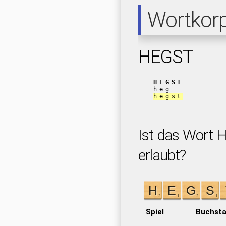
Wortkor
HEGST
HEGST
heg
hegst
Ist das Wort 
erlaubt?
Spiel
Buchst