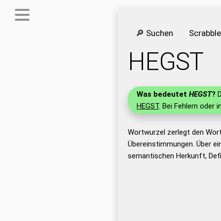
🔎 Suchen
Scrabbl
HEGST
Was bedeutet
HEGST
?
D
HEGST
. Bei Fehlern oder 
Wortwurzel zerlegt den Wor
Übereinstimmungen. Über ei
semantischen Herkunft, Def