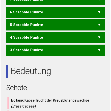
OCH
ECHT
SECH
6 Scrabble Punkte
ETHOS
THEOS
5 Scrabble Punkte
CES
SEC
HOSE
HOST
HOTS
THEO
4 Scrabble Punkte
OSTE
SEHT
STEH
TOSE
3 Scrabble Punkte
EOS
OST
TOS
SET
Bedeutung
Schote
Botanik Kapselfrucht der Kreuzblütengewächse
(Brassicaceae)