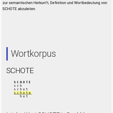
zur semantischen Herkunft, Definition und Wortbedeutung von
SCHOTE abzuleiten.
Wortkorpus
SCHOTE
SCHOTE
sch
schot
schote
hot