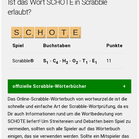
Ist das Wort SCHOTE in Scrabble
erlaubt?
Spiel
Buchstaben
Punkte
Scrabble®
S
-
C
-
H
-
O
-
T
-
E
11
1
4
2
2
1
1
offizielle Scrabble-Wörterbücher
Das Online-Scrabble-Wörterbuch von wortwurzel.de ist die
Wortwurzel liefert mit Hilfe eines semantischen
schnelle und einfache Art der Scrabble-Wortprüfung, da es
Wortanalyse-Algorithmus gute Anhaltspunkte zu
Dir auch Informationen rund um die Wortbedeutung von
Wortbedeutung, Worttrennung und Wortform, um die
SCHOTE liefert! Um Streitereien und Debatten beim Spiel zu
Gültigkeit eines Wortes für das Scrabble-Spiel zu
vermeiden, sollten sich alle Spieler auf das Wörterbuch
bestimmen!
zugelassene Turnier Scrabble-
einigen, das sie verwenden werden. Sollte ein Mitspieler das