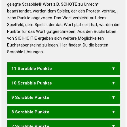
Wörterbücher sind:
gelegte Scrabble® Wort z.B.
SCHOTE
zu Unrecht
beanstandet, werden dem Spieler, der den Protest vortrug,
Duden – Standardwerk in 12 Bänden
zehn Punkte abgezogen. Das Wort verbleibt auf dem
Duden – Richtiges und gutes
Spielfeld, dem Spieler, der das Wort platziert hat, werden die
Deutsch
Punkte für das Wort gutgeschrieben. Aus den Buchstaben
von S|C|H|O|T|E ergeben sich weitere Möglichkeiten
Duden – Die deutsche Grammatik
Buchstabensteine zu legen. Hier findest Du die besten
Duden – Deutsches
Scrabble Lösungen:
Universalwörterbuch
11 Scrabble Punkte
10 Scrabble Punkte
ECHOST
OCHSET
OCHSTE
9 Scrabble Punkte
CHOSE
ECHOS
ECHOT
OCHSE
OCHST
8 Scrabble Punkte
ECHO
OCHS
7 Scrabble Punkte