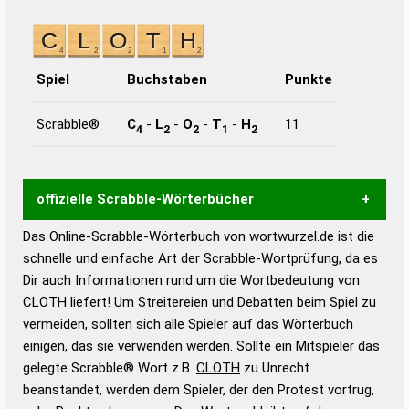
Spiel
Buchstaben
Punkte
Scrabble®
C
-
L
-
O
-
T
-
H
11
4
2
2
1
2
offizielle Scrabble-Wörterbücher
Das Online-Scrabble-Wörterbuch von wortwurzel.de ist die
Wortwurzel liefert mit Hilfe eines semantischen
schnelle und einfache Art der Scrabble-Wortprüfung, da es
Wortanalyse-Algorithmus gute Anhaltspunkte zu
Dir auch Informationen rund um die Wortbedeutung von
Wortbedeutung, Worttrennung und Wortform, um die
CLOTH liefert! Um Streitereien und Debatten beim Spiel zu
Gültigkeit eines Wortes für das Scrabble-Spiel zu
vermeiden, sollten sich alle Spieler auf das Wörterbuch
bestimmen!
zugelassene Turnier Scrabble-
einigen, das sie verwenden werden. Sollte ein Mitspieler das
Wörterbücher sind:
gelegte Scrabble® Wort z.B.
CLOTH
zu Unrecht
beanstandet, werden dem Spieler, der den Protest vortrug,
Duden – Standardwerk in 12 Bänden