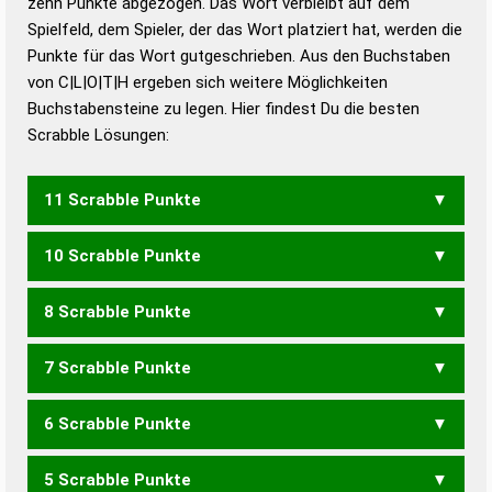
zehn Punkte abgezogen. Das Wort verbleibt auf dem
Duden – Richtiges und gutes
Spielfeld, dem Spieler, der das Wort platziert hat, werden die
Deutsch
Punkte für das Wort gutgeschrieben. Aus den Buchstaben
von C|L|O|T|H ergeben sich weitere Möglichkeiten
Duden – Die deutsche Grammatik
Buchstabensteine zu legen. Hier findest Du die besten
Duden – Deutsches
Scrabble Lösungen:
Universalwörterbuch
11 Scrabble Punkte
10 Scrabble Punkte
LOCHT
8 Scrabble Punkte
LOCH
7 Scrabble Punkte
OCH
6 Scrabble Punkte
HOLT
LOHT
5 Scrabble Punkte
HOL
LOH