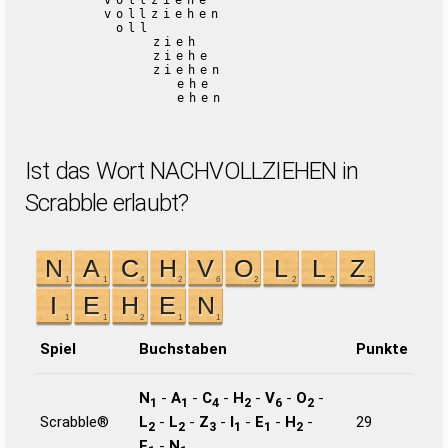
vollziehe
vollziehen
oll
zieh
ziehe
ziehen
ehe
ehen
Ist das Wort NACHVOLLZIEHEN in
Scrabble erlaubt?
Spiel
Buchstaben
Punkte
N
-
A
-
C
-
H
-
V
-
O
-
1
1
4
2
6
2
Scrabble®
L
-
L
-
Z
-
I
-
E
-
H
-
29
2
2
3
1
1
2
E
-
N