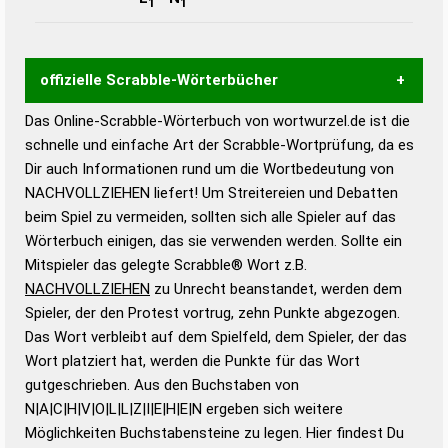
1
1
offizielle Scrabble-Wörterbücher
Das Online-Scrabble-Wörterbuch von wortwurzel.de ist die
Wortwurzel liefert mit Hilfe eines semantischen
schnelle und einfache Art der Scrabble-Wortprüfung, da es
Wortanalyse-Algorithmus gute Anhaltspunkte zu
Dir auch Informationen rund um die Wortbedeutung von
Wortbedeutung, Worttrennung und Wortform, um die
NACHVOLLZIEHEN liefert! Um Streitereien und Debatten
Gültigkeit eines Wortes für das Scrabble-Spiel zu
beim Spiel zu vermeiden, sollten sich alle Spieler auf das
bestimmen!
zugelassene Turnier Scrabble-
Wörterbuch einigen, das sie verwenden werden. Sollte ein
Wörterbücher sind:
Mitspieler das gelegte Scrabble® Wort z.B.
NACHVOLLZIEHEN
zu Unrecht beanstandet, werden dem
Duden – Standardwerk in 12 Bänden
Spieler, der den Protest vortrug, zehn Punkte abgezogen.
Duden – Richtiges und gutes
Das Wort verbleibt auf dem Spielfeld, dem Spieler, der das
Deutsch
Wort platziert hat, werden die Punkte für das Wort
gutgeschrieben. Aus den Buchstaben von
Duden – Die deutsche Grammatik
N|A|C|H|V|O|L|L|Z|I|E|H|E|N ergeben sich weitere
Duden – Deutsches
Möglichkeiten Buchstabensteine zu legen. Hier findest Du
Universalwörterbuch