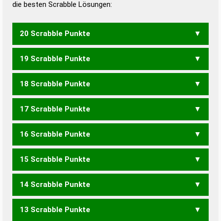
die besten Scrabble Lösungen:
20 Scrabble Punkte
19 Scrabble Punkte
VIELZAHLEN
18 Scrabble Punkte
EICHENHOLZ
HOCHZIELEN
17 Scrabble Punkte
VEILCHEN
VIELZAHL
HOCHZIELE
HOHLVENEN
16 Scrabble Punkte
HOCHZIEL
HOHLVENE
NACHZOLL
NACHZIEHEN
15 Scrabble Punkte
VELOCE
VIOLENZ
ALVEOLEN
NOVELLEN
VALENZEN
NACHHOLEN
NACHZIEHE
14 Scrabble Punkte
VIECHE
ALVEOLE
ECHZELL
NOVELLE
NOVIZEN
CALZONEN
NACHHOLE
ANZEICHEN
ANZEICHNE
13 Scrabble Punkte
CHENILLEN
EINLOCHEN
VIECH
NOVIZE
VALENZ
VOLLEN
CALZONE
LECHZEN