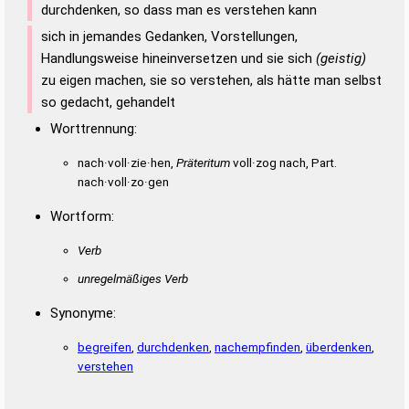
OLEINEN
LIENAL
LINEAL
OLEINE
ONLINE
ZAINEN
ZEINEN
durchdenken, so dass man es verstehen kann
ANLEINE
sich in jemandes Gedanken, Vorstellungen,
Handlungsweise hineinversetzen und sie sich
(geistig)
zu eigen machen, sie so verstehen, als hätte man selbst
so gedacht, gehandelt
Worttrennung:
nach·voll·zie·hen,
Präteritum
voll·zog nach, Part.
nach·voll·zo·gen
Wortform:
Verb
unregelmäßiges Verb
Synonyme:
begreifen
,
durchdenken
,
nachempfinden
,
überdenken
,
verstehen