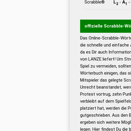
Scrabble®
L
-
A
2
1
offizielle Scrabble-W
Das Online-Scrabble-Wörte
Wortwurzel liefert mit 
die schnelle und einfache
Wortanalyse-Algorithmu
da es Dir auch Informati
Wortbedeutung, Worttr
von LANZE liefert! Um Str
Gültigkeit eines Wortes 
Spiel zu vermeiden, sollten
bestimmen!
zugelassene
Wörterbuch einigen, das s
Wörterbücher sind:
Mitspieler das gelegte Sc
Unrecht beanstandet, werd
Dud
Protest vortrug, zehn Pu
Bä
verbleibt auf dem Spielfel
Dud
platziert hat, werden die 
De
gutgeschrieben. Aus den 
ergeben sich weitere Mögl
Dud
legen. Hier findest Du die