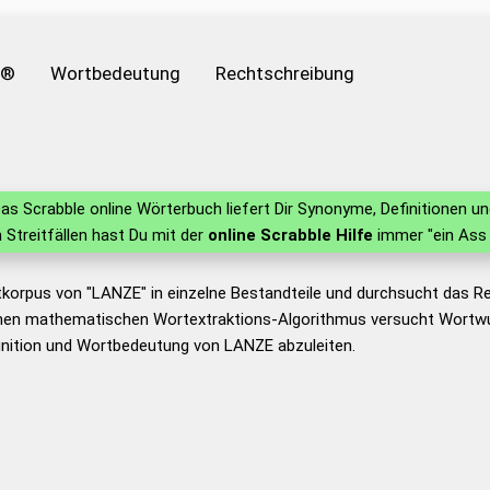
e®
Wortbedeutung
Rechtschreibung
as Scrabble online Wörterbuch liefert Dir Synonyme, Definitionen 
in Streitfällen hast Du mit der
online Scrabble Hilfe
immer "ein Ass 
tkorpus von "LANZE" in einzelne Bestandteile und durchsucht das 
nen mathematischen Wortextraktions-Algorithmus versucht Wortwu
inition und Wortbedeutung von LANZE abzuleiten.