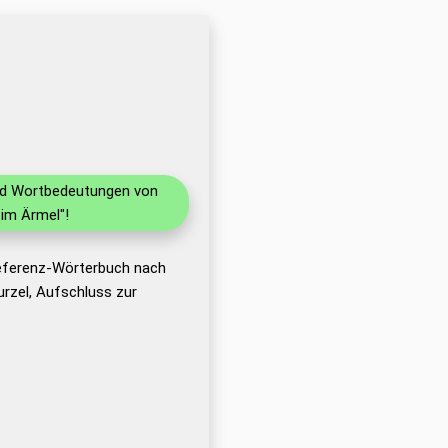
und Wortbedeutungen von
im Ärmel"!
Referenz-Wörterbuch nach
rzel, Aufschluss zur