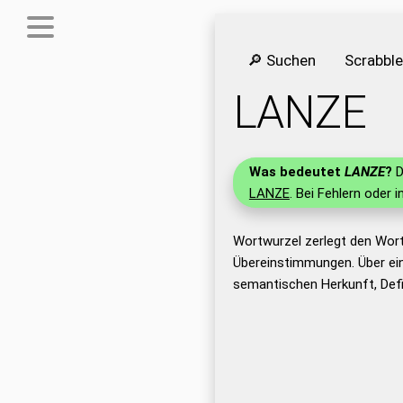
🔎 Suchen
Scrabbl
LANZE
Was bedeutet
LANZE
?
D
LANZE
. Bei Fehlern oder 
Wortwurzel zerlegt den Wor
Übereinstimmungen. Über ei
semantischen Herkunft, Def