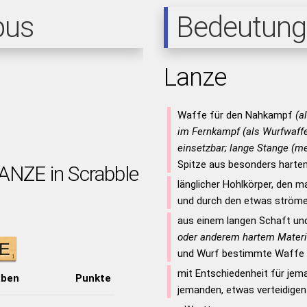
pus
Bedeutung
Lanze
Waffe für den Nahkampf
(a
im Fernkampf (als Wurfwaffe
einsetzbar; lange Stange (m
Spitze aus besonders harte
LANZE in Scrabble
länglicher Hohlkörper, den 
und durch den etwas ström
aus einem langen Schaft und
oder anderem hartem Materi
und Wurf bestimmte Waffe
mit Entschiedenheit für jem
aben
Punkte
jemanden, etwas verteidigen