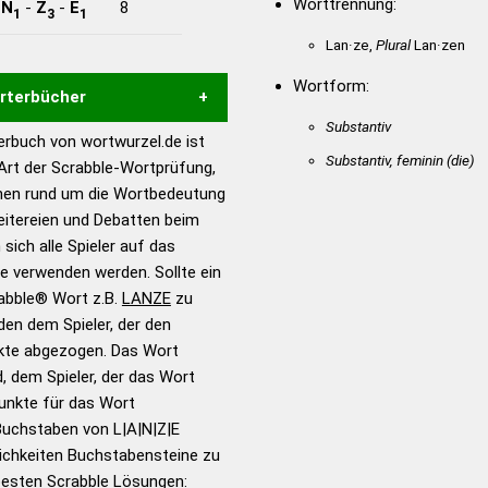
Worttrennung:
-
N
-
Z
-
E
8
1
3
1
Lan·ze,
Plural
Lan·zen
Wortform:
örterbücher
Substantiv
rbuch von wortwurzel.de ist
Hilfe eines semantischen
Substantiv, feminin
(die)
 Art der Scrabble-Wortprüfung,
s gute Anhaltspunkte zu
onen rund um die Wortbedeutung
ennung und Wortform, um die
eitereien und Debatten beim
für das Scrabble-Spiel zu
 sich alle Spieler auf das
 Turnier Scrabble-
ie verwenden werden. Sollte ein
rabble® Wort z.B.
LANZE
zu
en dem Spieler, der den
en – Standardwerk in 12
nkte abgezogen. Das Wort
nden
d, dem Spieler, der das Wort
en – Richtiges und gutes
Punkte für das Wort
utsch
Buchstaben von L|A|N|Z|E
ichkeiten Buchstabensteine zu
en – Die deutsche Grammatik
 besten Scrabble Lösungen: