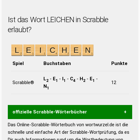
Ist das Wort LEICHEN in Scrabble
erlaubt?
Spiel
Buchstaben
Punkte
L
-
E
-
I
-
C
-
H
-
E
-
2
1
1
4
2
1
Scrabble®
12
N
1
offizielle Scrabble-Wörterbücher
Das Online-Scrabble-Wörterbuch von wortwurzel.de ist die
Wortwurzel liefert mit Hilfe eines semantischen
schnelle und einfache Art der Scrabble-Wortprüfung, da es
Wortanalyse-Algorithmus gute Anhaltspunkte zu
Dir auch Informationen rund um die Wortbedeutung von