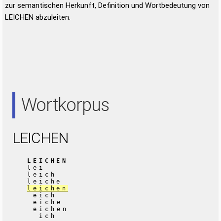
zur semantischen Herkunft, Definition und Wortbedeutung von
LEICHEN abzuleiten.
Wortkorpus
LEICHEN
LEICHEN
lei
leich
leiche
leichen
eich
eiche
eichen
ich