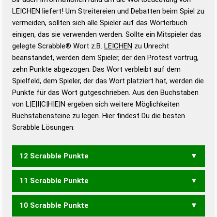
Wortbedeutung, Worttrennung und Wortform, um die
LEICHEN liefert! Um Streitereien und Debatten beim Spiel zu
Gültigkeit eines Wortes für das Scrabble-Spiel zu
vermeiden, sollten sich alle Spieler auf das Wörterbuch
bestimmen!
zugelassene Turnier Scrabble-
einigen, das sie verwenden werden. Sollte ein Mitspieler das
Wörterbücher sind:
gelegte Scrabble® Wort z.B.
LEICHEN
zu Unrecht
beanstandet, werden dem Spieler, der den Protest vortrug,
Duden – Standardwerk in 12 Bänden
zehn Punkte abgezogen. Das Wort verbleibt auf dem
Duden – Richtiges und gutes
Spielfeld, dem Spieler, der das Wort platziert hat, werden die
Deutsch
Punkte für das Wort gutgeschrieben. Aus den Buchstaben
von L|E|I|C|H|E|N ergeben sich weitere Möglichkeiten
Duden – Die deutsche Grammatik
Buchstabensteine zu legen. Hier findest Du die besten
Duden – Deutsches
Scrabble Lösungen:
Universalwörterbuch
12 Scrabble Punkte
11 Scrabble Punkte
CHILENE
EICHELN
10 Scrabble Punkte
EICHEL
ELCHEN
ELCHIN
LICHEN