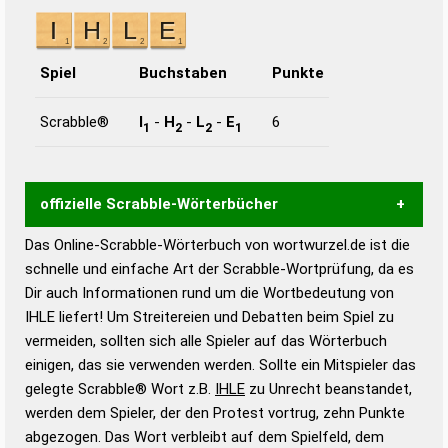
Spiel
Buchstaben
Punkte
Scrabble®
I
-
H
-
L
-
E
6
1
2
2
1
offizielle Scrabble-Wörterbücher
Das Online-Scrabble-Wörterbuch von wortwurzel.de ist die
Wortwurzel liefert mit Hilfe eines semantischen
schnelle und einfache Art der Scrabble-Wortprüfung, da es
Wortanalyse-Algorithmus gute Anhaltspunkte zu
Dir auch Informationen rund um die Wortbedeutung von
Wortbedeutung, Worttrennung und Wortform, um die
IHLE liefert! Um Streitereien und Debatten beim Spiel zu
Gültigkeit eines Wortes für das Scrabble-Spiel zu
vermeiden, sollten sich alle Spieler auf das Wörterbuch
bestimmen!
zugelassene Turnier Scrabble-
einigen, das sie verwenden werden. Sollte ein Mitspieler das
Wörterbücher sind:
gelegte Scrabble® Wort z.B.
IHLE
zu Unrecht beanstandet,
werden dem Spieler, der den Protest vortrug, zehn Punkte
Duden – Standardwerk in 12 Bänden
abgezogen. Das Wort verbleibt auf dem Spielfeld, dem