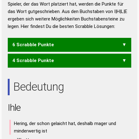
Duden – Richtiges und gutes
Spieler, der das Wort platziert hat, werden die Punkte für
Deutsch
das Wort gutgeschrieben. Aus den Buchstaben von I|H|L|E
ergeben sich weitere Möglichkeiten Buchstabensteine zu
Duden – Die deutsche Grammatik
legen. Hier findest Du die besten Scrabble Lösungen:
Duden – Deutsches
Universalwörterbuch
6 Scrabble Punkte
4 Scrabble Punkte
HEIL
LEIH
LIEH
EIL
HEI
HIE
LEI
Bedeutung
Ihle
Hering, der schon gelaicht hat, deshalb mager und
minderwertig ist