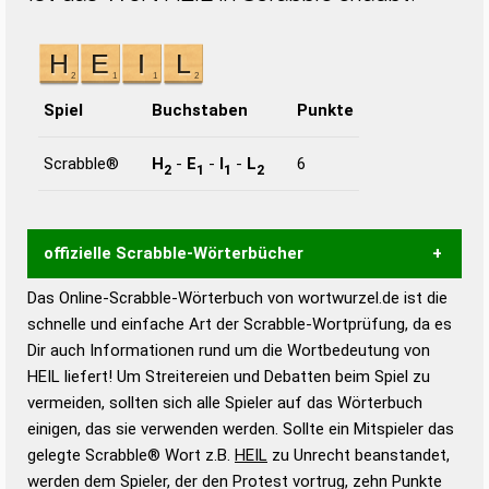
Spiel
Buchstaben
Punkte
Scrabble®
H
-
E
-
I
-
L
6
2
1
1
2
offizielle Scrabble-Wörterbücher
Das Online-Scrabble-Wörterbuch von wortwurzel.de ist die
Wortwurzel liefert mit Hilfe eines semantischen
schnelle und einfache Art der Scrabble-Wortprüfung, da es
Wortanalyse-Algorithmus gute Anhaltspunkte zu
Dir auch Informationen rund um die Wortbedeutung von
Wortbedeutung, Worttrennung und Wortform, um die
HEIL liefert! Um Streitereien und Debatten beim Spiel zu
Gültigkeit eines Wortes für das Scrabble-Spiel zu
vermeiden, sollten sich alle Spieler auf das Wörterbuch
bestimmen!
zugelassene Turnier Scrabble-
einigen, das sie verwenden werden. Sollte ein Mitspieler das
Wörterbücher sind:
gelegte Scrabble® Wort z.B.
HEIL
zu Unrecht beanstandet,
werden dem Spieler, der den Protest vortrug, zehn Punkte
Duden – Standardwerk in 12 Bänden