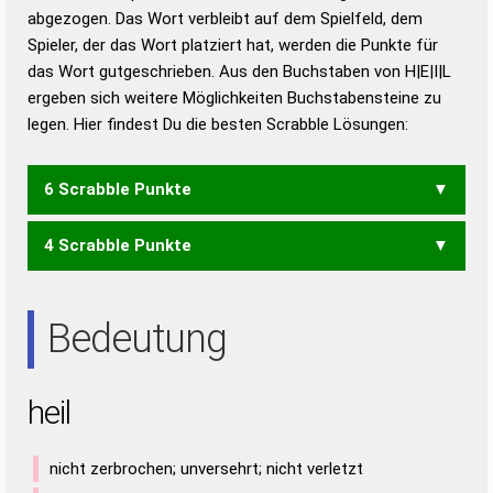
abgezogen. Das Wort verbleibt auf dem Spielfeld, dem
Duden – Richtiges und gutes
Spieler, der das Wort platziert hat, werden die Punkte für
Deutsch
das Wort gutgeschrieben. Aus den Buchstaben von H|E|I|L
ergeben sich weitere Möglichkeiten Buchstabensteine zu
Duden – Die deutsche Grammatik
legen. Hier findest Du die besten Scrabble Lösungen:
Duden – Deutsches
Universalwörterbuch
6 Scrabble Punkte
4 Scrabble Punkte
IHLE
LEIH
LIEH
HIE
LEI
Bedeutung
heil
nicht zerbrochen; unversehrt; nicht verletzt