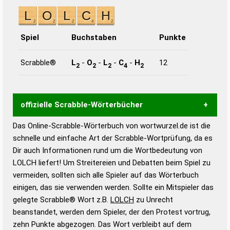
Spiel
Buchstaben
Punkte
Scrabble®
L
-
O
-
L
-
C
-
H
12
2
2
2
4
2
offizielle Scrabble-Wörterbücher
Das Online-Scrabble-Wörterbuch von wortwurzel.de ist die
Wortwurzel liefert mit Hilfe eines semantischen
schnelle und einfache Art der Scrabble-Wortprüfung, da es
Wortanalyse-Algorithmus gute Anhaltspunkte zu
Dir auch Informationen rund um die Wortbedeutung von
Wortbedeutung, Worttrennung und Wortform, um die
LOLCH liefert! Um Streitereien und Debatten beim Spiel zu
Gültigkeit eines Wortes für das Scrabble-Spiel zu
vermeiden, sollten sich alle Spieler auf das Wörterbuch
bestimmen!
zugelassene Turnier Scrabble-
einigen, das sie verwenden werden. Sollte ein Mitspieler das
Wörterbücher sind:
gelegte Scrabble® Wort z.B.
LOLCH
zu Unrecht
beanstandet, werden dem Spieler, der den Protest vortrug,
Duden – Standardwerk in 12 Bänden
zehn Punkte abgezogen. Das Wort verbleibt auf dem