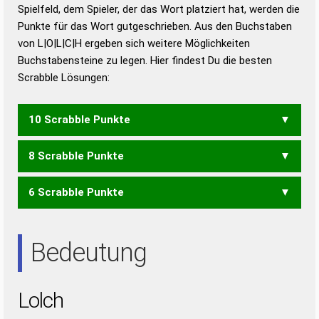
Duden – Richtiges und gutes
Spielfeld, dem Spieler, der das Wort platziert hat, werden die
Deutsch
Punkte für das Wort gutgeschrieben. Aus den Buchstaben
von L|O|L|C|H ergeben sich weitere Möglichkeiten
Duden – Die deutsche Grammatik
Buchstabensteine zu legen. Hier findest Du die besten
Duden – Deutsches
Scrabble Lösungen:
Universalwörterbuch
10 Scrabble Punkte
8 Scrabble Punkte
LOCH
6 Scrabble Punkte
OCH
HOL
LOH
OLL
Bedeutung
Lolch