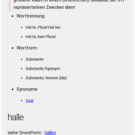
repräsentativen Zwecken dient
Worttrennung:
Hal·le,
Plural
Hal·len
Hal·le,
kein Plural
Wortform:
Substantiv
Substantiv,Toponym
Substantiv, feminin
(die)
Synonyme:
Saal
halle
siehe Grundform :
hallen