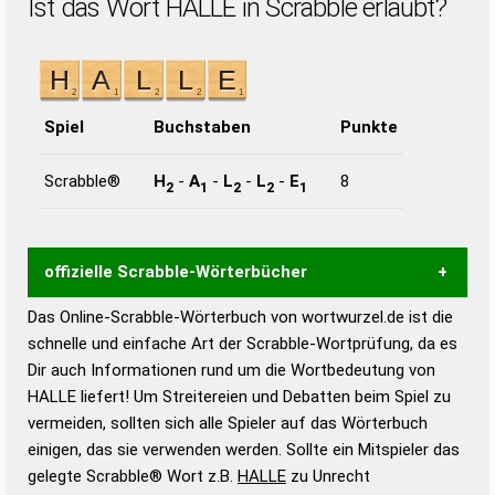
Ist das Wort HALLE in Scrabble erlaubt?
Spiel
Buchstaben
Punkte
Scrabble®
H
-
A
-
L
-
L
-
E
8
2
1
2
2
1
offizielle Scrabble-Wörterbücher
Das Online-Scrabble-Wörterbuch von wortwurzel.de ist die
Wortwurzel liefert mit Hilfe eines semantischen
schnelle und einfache Art der Scrabble-Wortprüfung, da es
Wortanalyse-Algorithmus gute Anhaltspunkte zu
Dir auch Informationen rund um die Wortbedeutung von
Wortbedeutung, Worttrennung und Wortform, um die
HALLE liefert! Um Streitereien und Debatten beim Spiel zu
Gültigkeit eines Wortes für das Scrabble-Spiel zu
vermeiden, sollten sich alle Spieler auf das Wörterbuch
bestimmen!
zugelassene Turnier Scrabble-
einigen, das sie verwenden werden. Sollte ein Mitspieler das
Wörterbücher sind:
gelegte Scrabble® Wort z.B.
HALLE
zu Unrecht