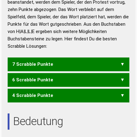
beanstandet, werden dem Spieler, der den Protest vortrug,
Duden – Standardwerk in 12 Bänden
zehn Punkte abgezogen. Das Wort verbleibt auf dem
Duden – Richtiges und gutes
Spielfeld, dem Spieler, der das Wort platziert hat, werden die
Deutsch
Punkte für das Wort gutgeschrieben. Aus den Buchstaben
von H|A|L|L|E ergeben sich weitere Möglichkeiten
Duden – Die deutsche Grammatik
Buchstabensteine zu legen. Hier findest Du die besten
Duden – Deutsches
Scrabble Lösungen:
Universalwörterbuch
7 Scrabble Punkte
6 Scrabble Punkte
HELL
4 Scrabble Punkte
AHLE
ALE
Bedeutung