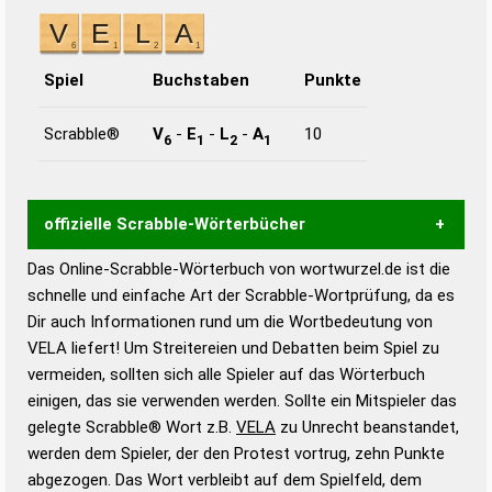
Spiel
Buchstaben
Punkte
Scrabble®
V
-
E
-
L
-
A
10
6
1
2
1
offizielle Scrabble-Wörterbücher
Das Online-Scrabble-Wörterbuch von wortwurzel.de ist die
Wortwurzel liefert mit Hilfe eines semantischen
schnelle und einfache Art der Scrabble-Wortprüfung, da es
Wortanalyse-Algorithmus gute Anhaltspunkte zu
Dir auch Informationen rund um die Wortbedeutung von
Wortbedeutung, Worttrennung und Wortform, um die
VELA liefert! Um Streitereien und Debatten beim Spiel zu
Gültigkeit eines Wortes für das Scrabble-Spiel zu
vermeiden, sollten sich alle Spieler auf das Wörterbuch
bestimmen!
zugelassene Turnier Scrabble-
einigen, das sie verwenden werden. Sollte ein Mitspieler das
Wörterbücher sind:
gelegte Scrabble® Wort z.B.
VELA
zu Unrecht beanstandet,
werden dem Spieler, der den Protest vortrug, zehn Punkte
Duden – Standardwerk in 12 Bänden
abgezogen. Das Wort verbleibt auf dem Spielfeld, dem