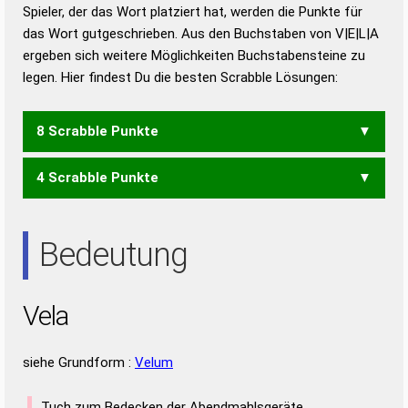
Duden – Richtiges und gutes
Spieler, der das Wort platziert hat, werden die Punkte für
Deutsch
das Wort gutgeschrieben. Aus den Buchstaben von V|E|L|A
ergeben sich weitere Möglichkeiten Buchstabensteine zu
Duden – Die deutsche Grammatik
legen. Hier findest Du die besten Scrabble Lösungen:
Duden – Deutsches
Universalwörterbuch
8 Scrabble Punkte
4 Scrabble Punkte
AVE
EVA
ALE
Bedeutung
Vela
siehe Grundform :
Velum
Tuch zum Bedecken der Abendmahlsgeräte