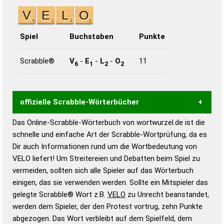
Spiel
Buchstaben
Punkte
Scrabble®
V
-
E
-
L
-
O
11
6
1
2
2
offizielle Scrabble-Wörterbücher
Das Online-Scrabble-Wörterbuch von wortwurzel.de ist die
Wortwurzel liefert mit Hilfe eines semantischen
schnelle und einfache Art der Scrabble-Wortprüfung, da es
Wortanalyse-Algorithmus gute Anhaltspunkte zu
Dir auch Informationen rund um die Wortbedeutung von
Wortbedeutung, Worttrennung und Wortform, um die
VELO liefert! Um Streitereien und Debatten beim Spiel zu
Gültigkeit eines Wortes für das Scrabble-Spiel zu
vermeiden, sollten sich alle Spieler auf das Wörterbuch
bestimmen!
zugelassene Turnier Scrabble-
einigen, das sie verwenden werden. Sollte ein Mitspieler das
Wörterbücher sind:
gelegte Scrabble® Wort z.B.
VELO
zu Unrecht beanstandet,
werden dem Spieler, der den Protest vortrug, zehn Punkte
Duden – Standardwerk in 12 Bänden
abgezogen. Das Wort verbleibt auf dem Spielfeld, dem