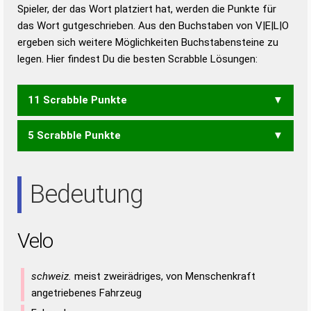
Duden – Richtiges und gutes
Spieler, der das Wort platziert hat, werden die Punkte für
Deutsch
das Wort gutgeschrieben. Aus den Buchstaben von V|E|L|O
ergeben sich weitere Möglichkeiten Buchstabensteine zu
Duden – Die deutsche Grammatik
legen. Hier findest Du die besten Scrabble Lösungen:
Duden – Deutsches
Universalwörterbuch
11 Scrabble Punkte
5 Scrabble Punkte
LOVE
LEO
OLE
Bedeutung
Velo
schweiz.
meist zweirädriges, von Menschenkraft
angetriebenes Fahrzeug