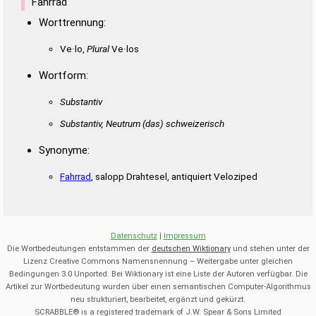
Fahrrad
Worttrennung:
Ve·lo,
Plural
Ve·los
Wortform:
Substantiv
Substantiv, Neutrum
(das)
schweizerisch
Synonyme:
Fahrrad
, salopp Drahtesel, antiquiert Veloziped
Datenschutz
|
Impressum
Die Wortbedeutungen entstammen der
deutschen Wiktionary
und stehen unter der
Lizenz Creative Commons Namensnennung – Weitergabe unter gleichen
Bedingungen 3.0 Unported. Bei Wiktionary ist eine Liste der Autoren verfügbar. Die
Artikel zur Wortbedeutung wurden über einen semantischen Computer-Algorithmus
neu strukturiert, bearbeitet, ergänzt und gekürzt.
SCRABBLE® is a registered trademark of J.W. Spear & Sons Limited