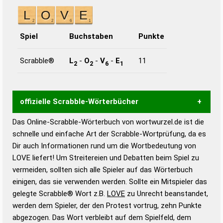
Spiel
Buchstaben
Punkte
Scrabble®
L
-
O
-
V
-
E
11
2
2
6
1
offizielle Scrabble-Wörterbücher
Das Online-Scrabble-Wörterbuch von wortwurzel.de ist die
Wortwurzel liefert mit Hilfe eines semantischen
schnelle und einfache Art der Scrabble-Wortprüfung, da es
Wortanalyse-Algorithmus gute Anhaltspunkte zu
Dir auch Informationen rund um die Wortbedeutung von
Wortbedeutung, Worttrennung und Wortform, um die
LOVE liefert! Um Streitereien und Debatten beim Spiel zu
Gültigkeit eines Wortes für das Scrabble-Spiel zu
vermeiden, sollten sich alle Spieler auf das Wörterbuch
bestimmen!
zugelassene Turnier Scrabble-
einigen, das sie verwenden werden. Sollte ein Mitspieler das
Wörterbücher sind:
gelegte Scrabble® Wort z.B.
LOVE
zu Unrecht beanstandet,
werden dem Spieler, der den Protest vortrug, zehn Punkte
Duden – Standardwerk in 12 Bänden
abgezogen. Das Wort verbleibt auf dem Spielfeld, dem