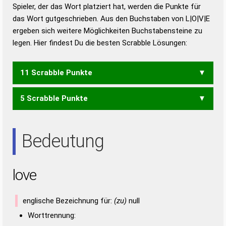
Duden – Richtiges und gutes
Spieler, der das Wort platziert hat, werden die Punkte für
Deutsch
das Wort gutgeschrieben. Aus den Buchstaben von L|O|V|E
ergeben sich weitere Möglichkeiten Buchstabensteine zu
Duden – Die deutsche Grammatik
legen. Hier findest Du die besten Scrabble Lösungen:
Duden – Deutsches
Universalwörterbuch
11 Scrabble Punkte
5 Scrabble Punkte
VELO
LEO
OLE
Bedeutung
love
englische Bezeichnung für:
(zu)
null
Worttrennung: