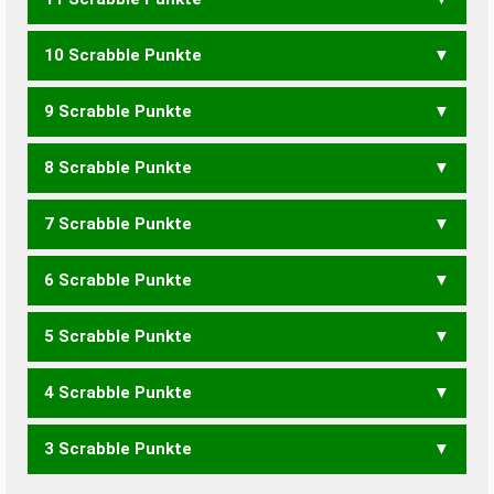
ZECHEN
ZIECHE
10 Scrabble Punkte
ZECHE
9 Scrabble Punkte
EICHEN
HEINZEN
8 Scrabble Punkte
EICHE
HEINZE
HEIZEN
ZEHNEN
ZEIHEN
ZIEHEN
7 Scrabble Punkte
EHEC
EICH
INCH
HEINZ
HEIZE
ZEHEN
ZEHNE
ZEIHE
ZIEHE
ZEINEN
6 Scrabble Punkte
ICH
HEIZ
ZEHE
ZEHN
ZEIH
ZIEH
NENZE
ZEINE
ZINNE
5 Scrabble Punkte
ICE
ZEH
ZINN
HEINE
HENNE
IHNEN
4 Scrabble Punkte
ZEN
EHEN
EINEN
3 Scrabble Punkte
EHE
HEI
HIE
IHN
EINE
NEIN