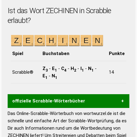
Ist das Wort ZECHINEN in Scrabble
erlaubt?
Spiel
Buchstaben
Punkte
Z
-
E
-
C
-
H
-
I
-
N
-
3
1
4
2
1
1
Scrabble®
14
E
-
N
1
1
offizielle Scrabble-Wörterbücher
Das Online-Scrabble-Wörterbuch von wortwurzel.de ist die
Wortwurzel liefert mit Hilfe eines semantischen
schnelle und einfache Art der Scrabble-Wortprüfung, da es
Wortanalyse-Algorithmus gute Anhaltspunkte zu
Dir auch Informationen rund um die Wortbedeutung von
Wortbedeutung, Worttrennung und Wortform, um die
ZECHINEN liefert! Um Streitereien und Debatten beim Spiel