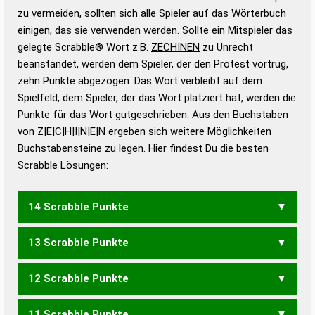
Gültigkeit eines Wortes für das Scrabble-Spiel zu
zu vermeiden, sollten sich alle Spieler auf das Wörterbuch
bestimmen!
zugelassene Turnier Scrabble-
einigen, das sie verwenden werden. Sollte ein Mitspieler das
Wörterbücher sind:
gelegte Scrabble® Wort z.B.
ZECHINEN
zu Unrecht
beanstandet, werden dem Spieler, der den Protest vortrug,
Duden – Standardwerk in 12 Bänden
zehn Punkte abgezogen. Das Wort verbleibt auf dem
Duden – Richtiges und gutes
Spielfeld, dem Spieler, der das Wort platziert hat, werden die
Deutsch
Punkte für das Wort gutgeschrieben. Aus den Buchstaben
von Z|E|C|H|I|N|E|N ergeben sich weitere Möglichkeiten
Duden – Die deutsche Grammatik
Buchstabensteine zu legen. Hier findest Du die besten
Duden – Deutsches
Scrabble Lösungen:
Universalwörterbuch
14 Scrabble Punkte
13 Scrabble Punkte
ZEICHNEN
12 Scrabble Punkte
ZEICHEN
ZEICHNE
ZIECHEN
11 Scrabble Punkte