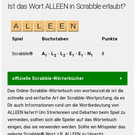
Ist das Wort ALLEEN in Scrabble erlaubt?
Spiel
Buchstaben
Punkte
Scrabble®
A
-
L
-
L
-
E
-
E
-
N
8
1
2
2
1
1
1
offizielle Scrabble-Wörterbücher
Das Online-Scrabble-Wörterbuch von wortwurzel.de ist die
Wortwurzel liefert mit Hilfe eines semantischen
schnelle und einfache Art der Scrabble-Wortprüfung, da es
Wortanalyse-Algorithmus gute Anhaltspunkte zu
Dir auch Informationen rund um die Wortbedeutung von
Wortbedeutung, Worttrennung und Wortform, um die
ALLEEN liefert! Um Streitereien und Debatten beim Spiel zu
Gültigkeit eines Wortes für das Scrabble-Spiel zu
vermeiden, sollten sich alle Spieler auf das Wörterbuch
bestimmen!
zugelassene Turnier Scrabble-
einigen, das sie verwenden werden. Sollte ein Mitspieler das
Wörterbücher sind:
gelegte Scrabble® Wort z.B.
ALLEEN
zu Unrecht