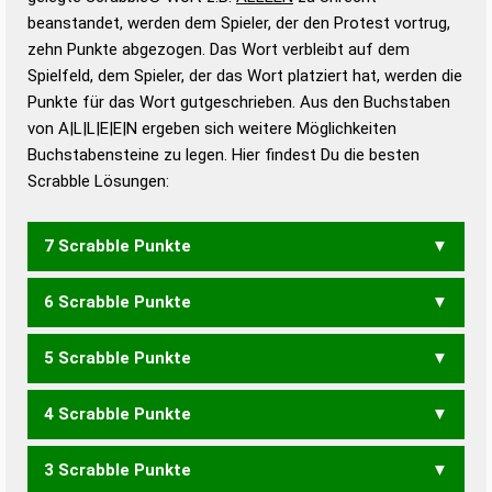
beanstandet, werden dem Spieler, der den Protest vortrug,
Duden – Standardwerk in 12 Bänden
zehn Punkte abgezogen. Das Wort verbleibt auf dem
Duden – Richtiges und gutes
Spielfeld, dem Spieler, der das Wort platziert hat, werden die
Deutsch
Punkte für das Wort gutgeschrieben. Aus den Buchstaben
von A|L|L|E|E|N ergeben sich weitere Möglichkeiten
Duden – Die deutsche Grammatik
Buchstabensteine zu legen. Hier findest Du die besten
Duden – Deutsches
Scrabble Lösungen:
Universalwörterbuch
7 Scrabble Punkte
6 Scrabble Punkte
ALLEN
ELLEN
5 Scrabble Punkte
ELLE
NELL
4 Scrabble Punkte
ELAN
ELEN
3 Scrabble Punkte
ALE