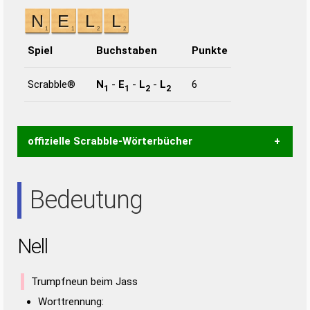
Spiel
Buchstaben
Punkte
Scrabble®
N
-
E
-
L
-
L
6
1
1
2
2
offizielle Scrabble-Wörterbücher
Wortwurzel liefert mit Hilfe eines semantischen
Bedeutung
Wortanalyse-Algorithmus gute Anhaltspunkte zu
Wortbedeutung, Worttrennung und Wortform, um die
Gültigkeit eines Wortes für das Scrabble-Spiel zu
Nell
bestimmen!
zugelassene Turnier Scrabble-
Wörterbücher sind:
Trumpfneun beim Jass
Duden – Standardwerk in 12 Bänden
Worttrennung: