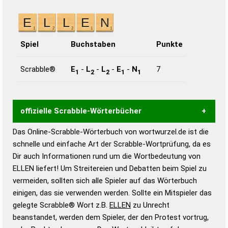
Spiel
Buchstaben
Punkte
Scrabble®
E
-
L
-
L
-
E
-
N
7
1
2
2
1
1
offizielle Scrabble-Wörterbücher
Das Online-Scrabble-Wörterbuch von wortwurzel.de ist die
Wortwurzel liefert mit Hilfe eines semantischen
schnelle und einfache Art der Scrabble-Wortprüfung, da es
Wortanalyse-Algorithmus gute Anhaltspunkte zu
Dir auch Informationen rund um die Wortbedeutung von
Wortbedeutung, Worttrennung und Wortform, um die
ELLEN liefert! Um Streitereien und Debatten beim Spiel zu
Gültigkeit eines Wortes für das Scrabble-Spiel zu
vermeiden, sollten sich alle Spieler auf das Wörterbuch
bestimmen!
zugelassene Turnier Scrabble-
einigen, das sie verwenden werden. Sollte ein Mitspieler das
Wörterbücher sind:
gelegte Scrabble® Wort z.B.
ELLEN
zu Unrecht
beanstandet, werden dem Spieler, der den Protest vortrug,
Duden – Standardwerk in 12 Bänden