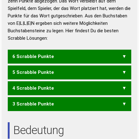
zehn Punkte abgezogen. Das Wort verbleibt auf dem
Duden – Richtiges und gutes
Spielfeld, dem Spieler, der das Wort platziert hat, werden die
Deutsch
Punkte für das Wort gutgeschrieben. Aus den Buchstaben
von E|L|L|E|N ergeben sich weitere Möglichkeiten
Duden – Die deutsche Grammatik
Buchstabensteine zu legen. Hier findest Du die besten
Duden – Deutsches
Scrabble Lösungen:
Universalwörterbuch
6 Scrabble Punkte
5 Scrabble Punkte
NELL
4 Scrabble Punkte
ELEN
3 Scrabble Punkte
LEE
NEE
Bedeutung