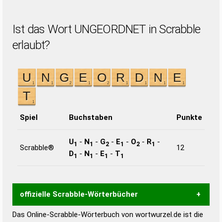
Ist das Wort UNGEORDNET in Scrabble
erlaubt?
Spiel
Buchstaben
Punkte
U
-
N
-
G
-
E
-
O
-
R
-
1
1
2
1
2
1
Scrabble®
12
D
-
N
-
E
-
T
1
1
1
1
offizielle Scrabble-Wörterbücher
Das Online-Scrabble-Wörterbuch von wortwurzel.de ist die
Wortwurzel liefert mit Hilfe eines semantischen