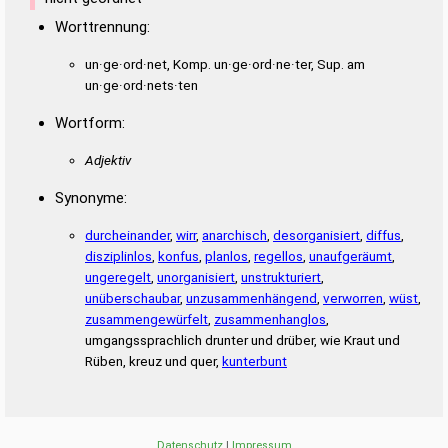
NEUERT
NEUNER
NEUNTE
NUTEND
RENNET
RENNTE
RENTE
REUEN
REUTE
RUNDE
RUNEN
RUTEN
TENNE
Worttrennung:
RENTEN
REUEND
REUTEN
RUNDEN
RUNDET
TENDER
TENUE
TERNE
TEUER
TEURE
TREND
TRENN
TREUE
TERNEN
TEUREN
TRENNE
TREUEN
TUENDE
TUNEND
TUEND
TUNEN
TUNER
TURNE
UNTEN
UNTER
URNEN
un·ge·ord·net, Komp. un·ge·ord·ne·ter, Sup. am
TUNERN
TURNEN
UNTERE
UNTERN
un·ge·ord·nets·ten
Wortform:
Adjektiv
Synonyme:
durcheinander
,
wirr
,
anarchisch
,
desorganisiert
,
diffus
,
disziplinlos
,
konfus
,
planlos
,
regellos
,
unaufgeräumt
,
ungeregelt
,
unorganisiert
,
unstrukturiert
,
unüberschaubar
,
unzusammenhängend
,
verworren
,
wüst
,
zusammengewürfelt
,
zusammenhanglos
,
umgangssprachlich drunter und drüber, wie Kraut und
Rüben, kreuz und quer,
kunterbunt
Datenschutz
|
Impressum