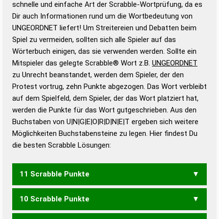
schnelle und einfache Art der Scrabble-Wortprüfung, da es
Wortanalyse-Algorithmus gute Anhaltspunkte zu
Dir auch Informationen rund um die Wortbedeutung von
Wortbedeutung, Worttrennung und Wortform, um die
UNGEORDNET liefert! Um Streitereien und Debatten beim
Gültigkeit eines Wortes für das Scrabble-Spiel zu
Spiel zu vermeiden, sollten sich alle Spieler auf das
bestimmen!
zugelassene Turnier Scrabble-
Wörterbuch einigen, das sie verwenden werden. Sollte ein
Wörterbücher sind:
Mitspieler das gelegte Scrabble® Wort z.B.
UNGEORDNET
zu Unrecht beanstandet, werden dem Spieler, der den
Duden – Standardwerk in 12 Bänden
Protest vortrug, zehn Punkte abgezogen. Das Wort verbleibt
Duden – Richtiges und gutes
auf dem Spielfeld, dem Spieler, der das Wort platziert hat,
Deutsch
werden die Punkte für das Wort gutgeschrieben. Aus den
Buchstaben von U|N|G|E|O|R|D|N|E|T ergeben sich weitere
Duden – Die deutsche Grammatik
Möglichkeiten Buchstabensteine zu legen. Hier findest Du
Duden – Deutsches
die besten Scrabble Lösungen:
Universalwörterbuch
11 Scrabble Punkte
10 Scrabble Punkte
GEDONNERT
GRUNDTONE