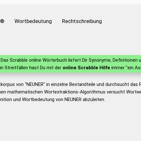
e®
Wortbedeutung
Rechtschreibung
Das Scrabble online Wörterbuch liefert Dir Synonyme, Definitione
 in Streitfällen hast Du mit der
online Scrabble Hilfe
immer "ein As
tkorpus von "NEUNER" in einzelne Bestandteile und durchsucht das
nen mathematischen Wortextraktions-Algorithmus versucht Wortwu
inition und Wortbedeutung von NEUNER abzuleiten.