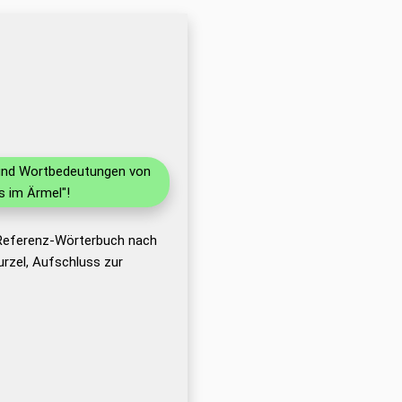
n und Wortbedeutungen von
s im Ärmel"!
 Referenz-Wörterbuch nach
rzel, Aufschluss zur