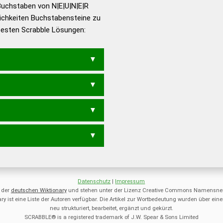
utsch
Buchstaben von N|E|U|N|E|R
ichkeiten Buchstabensteine zu
en – Die deutsche Grammatik
 besten Scrabble Lösungen:
en – Deutsches
EURE
RENEN
RENNE
REUEN
NEUE
RENE
RENN
REUE
RUNE
REN
REU
RUN
URE
Datenschutz
|
Impressum
 der
deutschen Wiktionary
und stehen unter der Lizenz Creative Commons Namensnen
ry ist eine Liste der Autoren verfügbar. Die Artikel zur Wortbedeutung wurden über 
neu strukturiert, bearbeitet, ergänzt und gekürzt.
SCRABBLE® is a registered trademark of J.W. Spear & Sons Limited