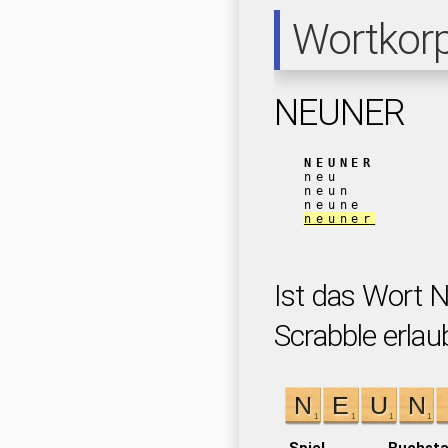
Wortkor
NEUNER
NEUNER
neu
neun
neune
neuner
Ist das Wort 
Scrabble erlau
Spiel
Buchst