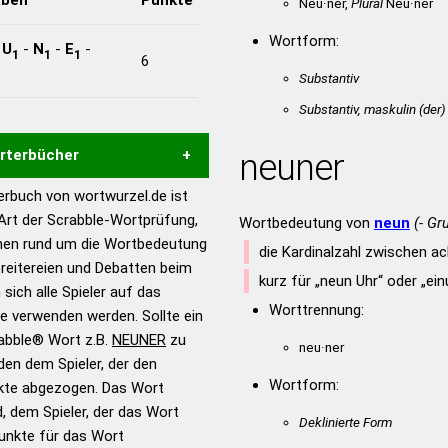
Neu·ner,
Plural
Neu·ner
Wortform:
-
U
-
N
-
E
-
1
1
1
6
Substantiv
Substantiv, maskulin
(der)
örterbücher
neuner
rbuch von wortwurzel.de ist
Hilfe eines semantischen
 Art der Scrabble-Wortprüfung,
Wortbedeutung von
neun
(- Gr
s gute Anhaltspunkte zu
onen rund um die Wortbedeutung
die Kardinalzahl zwischen a
ennung und Wortform, um die
reitereien und Debatten beim
kurz für „neun Uhr“ oder „ei
für das Scrabble-Spiel zu
 sich alle Spieler auf das
 Turnier Scrabble-
Worttrennung:
ie verwenden werden. Sollte ein
rabble® Wort z.B.
NEUNER
zu
neu·ner
en dem Spieler, der den
en – Standardwerk in 12
Wortform:
nkte abgezogen. Das Wort
nden
d, dem Spieler, der das Wort
Deklinierte Form
en – Richtiges und gutes
Punkte für das Wort