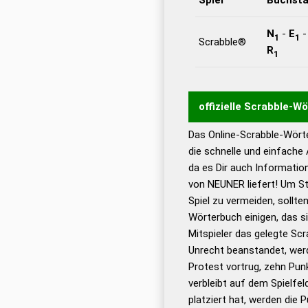
N
-
E
1
1
Scrabble®
R
1
offizielle Scrabble-W
Das Online-Scrabble-Wörte
Wortwurzel liefert mit 
die schnelle und einfache
Wortanalyse-Algorithmu
da es Dir auch Informati
Wortbedeutung, Worttr
von NEUNER liefert! Um St
Gültigkeit eines Wortes 
Spiel zu vermeiden, sollten
bestimmen!
zugelassene
Wörterbuch einigen, das s
Wörterbücher sind:
Mitspieler das gelegte Sc
Unrecht beanstandet, werd
Dud
Protest vortrug, zehn Pu
Bä
verbleibt auf dem Spielfel
Dud
platziert hat, werden die 