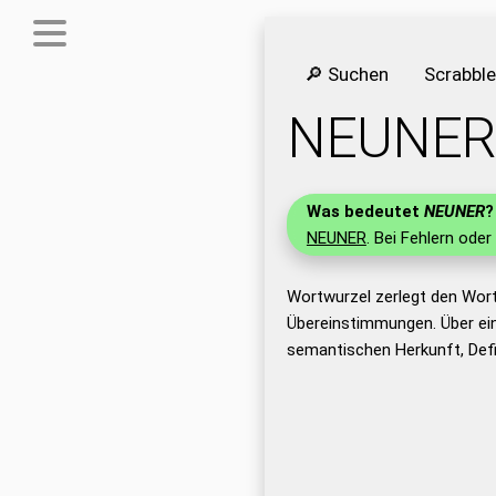
🔎 Suchen
Scrabbl
NEUNER
Was bedeutet
NEUNER
?
NEUNER
. Bei Fehlern oder
Wortwurzel zerlegt den Wor
Übereinstimmungen. Über ei
semantischen Herkunft, Def