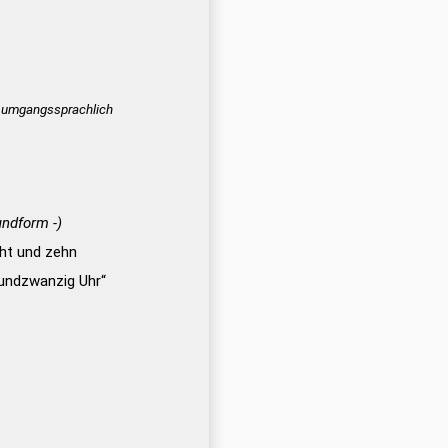
umgangssprachlich
undform -)
cht und zehn
nundzwanzig Uhr“