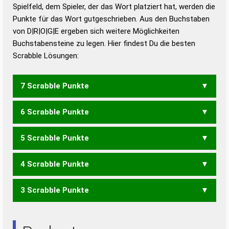
Duden – Richtiges und gutes
Spielfeld, dem Spieler, der das Wort platziert hat, werden die
Deutsch
Punkte für das Wort gutgeschrieben. Aus den Buchstaben
von D|R|O|G|E ergeben sich weitere Möglichkeiten
Duden – Die deutsche Grammatik
Buchstabensteine zu legen. Hier findest Du die besten
Duden – Deutsches
Scrabble Lösungen:
Universalwörterbuch
7 Scrabble Punkte
6 Scrabble Punkte
GODER
5 Scrabble Punkte
DOGE
ERGO
GODE
OGER
4 Scrabble Punkte
EGO
GEO
GOR
DERO
GERD
ODER
RODE
3 Scrabble Punkte
DEO
ERG
GER
ODE
REG
ROD
DER
ERD
RED