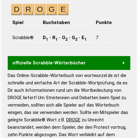
Spiel
Buchstaben
Punkte
Scrabble®
D
-
R
-
O
-
G
-
E
7
1
1
2
2
1
offizielle Scrabble-Wörterbücher
Das Online-Scrabble-Wörterbuch von wortwurzel.de ist die
Wortwurzel liefert mit Hilfe eines semantischen
schnelle und einfache Art der Scrabble-Wortprüfung, da es
Wortanalyse-Algorithmus gute Anhaltspunkte zu
Dir auch Informationen rund um die Wortbedeutung von
Wortbedeutung, Worttrennung und Wortform, um die
DROGE liefert! Um Streitereien und Debatten beim Spiel zu
Gültigkeit eines Wortes für das Scrabble-Spiel zu
vermeiden, sollten sich alle Spieler auf das Wörterbuch
bestimmen!
zugelassene Turnier Scrabble-
einigen, das sie verwenden werden. Sollte ein Mitspieler das
Wörterbücher sind:
gelegte Scrabble® Wort z.B.
DROGE
zu Unrecht
beanstandet, werden dem Spieler, der den Protest vortrug,
Duden – Standardwerk in 12 Bänden
zehn Punkte abgezogen. Das Wort verbleibt auf dem