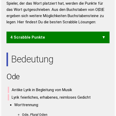
Duden – Richtiges und gutes
Spieler, der das Wort platziert hat, werden die Punkte für
Deutsch
das Wort gutgeschrieben. Aus den Buchstaben von O|D|E
ergeben sich weitere Möglichkeiten Buchstabensteine zu
Duden – Die deutsche Grammatik
legen. Hier findest Du die besten Scrabble Lösungen:
Duden – Deutsches
Universalwörterbuch
4 Scrabble Punkte
DEO
Bedeutung
Ode
Antike Lyrik in Begleitung von Musik
Lyrik feierliches, erhabenes, reimloses Gedicht
Worttrennung:
Ode,
Plural
Oden