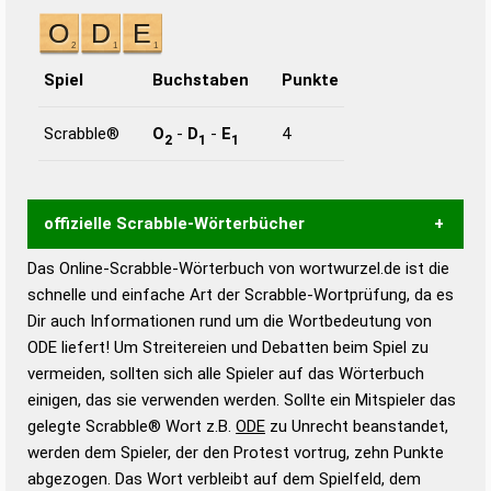
Spiel
Buchstaben
Punkte
Scrabble®
O
-
D
-
E
4
2
1
1
offizielle Scrabble-Wörterbücher
Das Online-Scrabble-Wörterbuch von wortwurzel.de ist die
Wortwurzel liefert mit Hilfe eines semantischen
schnelle und einfache Art der Scrabble-Wortprüfung, da es
Wortanalyse-Algorithmus gute Anhaltspunkte zu
Dir auch Informationen rund um die Wortbedeutung von
Wortbedeutung, Worttrennung und Wortform, um die
ODE liefert! Um Streitereien und Debatten beim Spiel zu
Gültigkeit eines Wortes für das Scrabble-Spiel zu
vermeiden, sollten sich alle Spieler auf das Wörterbuch
bestimmen!
zugelassene Turnier Scrabble-
einigen, das sie verwenden werden. Sollte ein Mitspieler das
Wörterbücher sind:
gelegte Scrabble® Wort z.B.
ODE
zu Unrecht beanstandet,
werden dem Spieler, der den Protest vortrug, zehn Punkte
Duden – Standardwerk in 12 Bänden
abgezogen. Das Wort verbleibt auf dem Spielfeld, dem