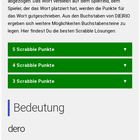
abgezogen. Das Wort verbleibt auf dem Spielfeld, dem
Duden – Richtiges und gutes
Spieler, der das Wort platziert hat, werden die Punkte für
Deutsch
das Wort gutgeschrieben. Aus den Buchstaben von D|E|R|O
ergeben sich weitere Möglichkeiten Buchstabensteine zu
Duden – Die deutsche Grammatik
legen. Hier findest Du die besten Scrabble Lösungen:
Duden – Deutsches
Universalwörterbuch
5 Scrabble Punkte
4 Scrabble Punkte
ODER
RODE
3 Scrabble Punkte
DEO
ODE
ROD
ERD
RED
Bedeutung
dero