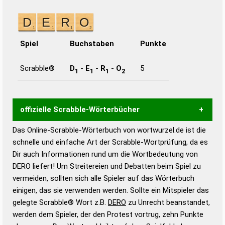
Spiel
Buchstaben
Punkte
Scrabble®
D
-
E
-
R
-
O
5
1
1
1
2
offizielle Scrabble-Wörterbücher
Das Online-Scrabble-Wörterbuch von wortwurzel.de ist die
Wortwurzel liefert mit Hilfe eines semantischen
schnelle und einfache Art der Scrabble-Wortprüfung, da es
Wortanalyse-Algorithmus gute Anhaltspunkte zu
Dir auch Informationen rund um die Wortbedeutung von
Wortbedeutung, Worttrennung und Wortform, um die
DERO liefert! Um Streitereien und Debatten beim Spiel zu
Gültigkeit eines Wortes für das Scrabble-Spiel zu
vermeiden, sollten sich alle Spieler auf das Wörterbuch
bestimmen!
zugelassene Turnier Scrabble-
einigen, das sie verwenden werden. Sollte ein Mitspieler das
Wörterbücher sind:
gelegte Scrabble® Wort z.B.
DERO
zu Unrecht beanstandet,
werden dem Spieler, der den Protest vortrug, zehn Punkte
Duden – Standardwerk in 12 Bänden