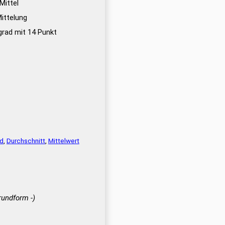
 Mittel
ittelung
grad mit 14 Punkt
d
,
Durchschnitt
,
Mittelwert
rundform -)