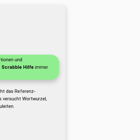
itionen und
e Scrabble Hilfe
immer
cht das Referenz-
 versucht Wortwurzel,
leiten.