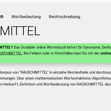
e®
Wortbedeutung
Rechtschreibung
MITTEL
ITTEL
?
Das Scrabble online Wörterbuch liefert Dir Synonyme, Defin
USCHMITTEL
. Bei Fehlern oder in Streitfällen hast Du mit der
onlin
tkorpus von "RAUSCHMITTEL" in einzelne Bestandteile und durchsu
mmungen. Über einen mathematischen Wortextraktions-Algorithmus
n Herkunft, Definition und Wortbedeutung von RAUSCHMITTEL abzu