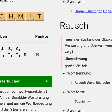
Synonyme:
Droge
,
Rauschgift
,
Dope
Rausch
aben
Punkte
mentaler Zustand der Glücks
Verwirrung und Übelkeit, w
-
U
-
S
-
C
-
1
1
4
zeigt
-
I
-
T
-
T
-
E
19
1
1
1
1
Überschwang
große Vielfalt
Worttrennung:
örterbücher
Rausch,
Plural
Räu·sche
rbuch von wortwurzel.de ist
Wortform:
Hilfe eines semantischen
 Art der Scrabble-Wortprüfung,
s gute Anhaltspunkte zu
Substantiv
onen rund um die Wortbedeutung
ennung und Wortform, um die
! Um Streitereien und
Synonyme: