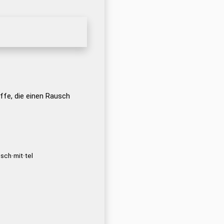
fe, die einen Rausch
sch·mit·tel