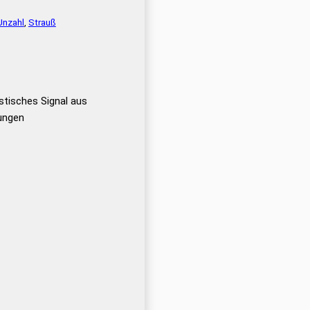
Unzahl
,
Strauß
tisches Signal aus
gungen