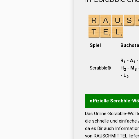
Spiel
Buchst
R
-
A
1
1
Scrabble®
H
-
M
2
3
-
L
2
offizielle Scrabble-W
Das Online-Scrabble-Wörte
Wortwurzel liefert mit 
die schnelle und einfache
Wortanalyse-Algorithmu
da es Dir auch Informati
Wortbedeutung, Worttr
von RAUSCHMITTEL liefert