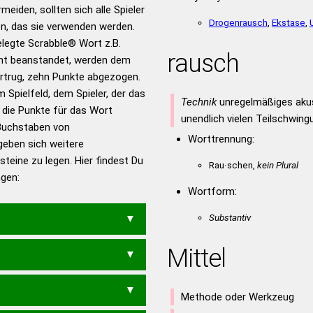
für das Scrabble-Spiel zu
meiden, sollten sich alle Spieler
 Turnier Scrabble-
Drogenrausch
,
Ekstase
,
n, das sie verwenden werden.
gelegte Scrabble® Wort z.B.
rausch
ht beanstandet, werden dem
en – Standardwerk in 12
vortrug, zehn Punkte abgezogen.
nden
 Spielfeld, dem Spieler, der das
Technik
unregelmäßiges akus
en – Richtiges und gutes
n die Punkte für das Wort
unendlich vielen Teilschwin
utsch
Buchstaben von
Worttrennung:
geben sich weitere
en – Die deutsche Grammatik
teine zu legen. Hier findest Du
Rau·schen,
kein Plural
en – Deutsches
ngen:
Wortform:
Substantiv
Mittel
Methode oder Werkzeug