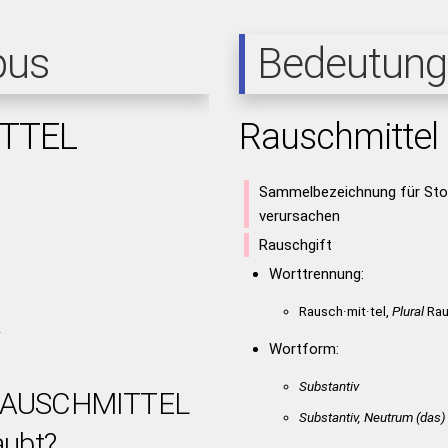
pus
Bedeutung
TTEL
Rauschmittel
Sammelbezeichnung für Stof
verursachen
Rauschgift
Worttrennung:
Rausch·mit·tel,
Plural
Rau
l
Wortform:
Substantiv
t RAUSCHMITTEL
Substantiv, Neutrum
(das)
aubt?