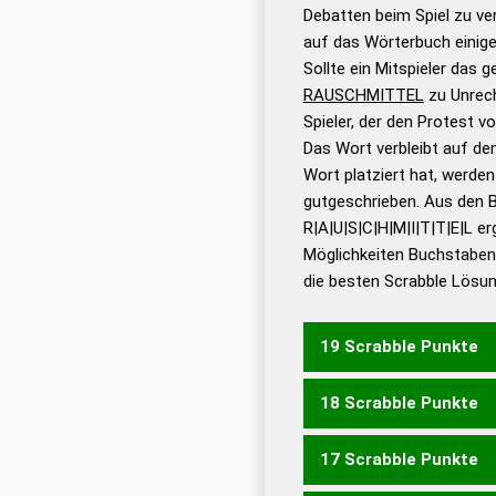
Gültigkeit eines Wortes 
Debatten beim Spiel zu ver
bestimmen!
zugelassene
auf das Wörterbuch einige
Wörterbücher sind:
Sollte ein Mitspieler das 
RAUSCHMITTEL
zu Unrec
Dud
Spieler, der den Protest 
Bä
Das Wort verbleibt auf dem
Dud
Wort platziert hat, werde
De
gutgeschrieben. Aus den 
R|A|U|S|C|H|M|I|T|T|E|L er
Dud
Möglichkeiten Buchstabens
Dud
die besten Scrabble Lösu
Universalwörterbuch
19 Scrabble Punkte
18 Scrabble Punkte
TRAULICHSTEM
17 Scrabble Punkte
AMTLICHSTER