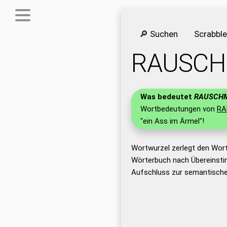
🔎 Suchen
Scrabbl
RAUSCH
Was bedeutet
RAUSCHM
Wortbedeutungen von
RA
"ein Ass im Ärmel"!
Wortwurzel zerlegt den Wor
Wörterbuch nach Übereinsti
Aufschluss zur semantische