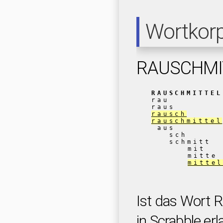
Wortkor
RAUSCHMI
RAUSCHMITTEL
rau
raus
rausch
rauschmittel
aus
sch
schmitt
mit
mitte
mitte
Ist das Wor
in Scrabble erl