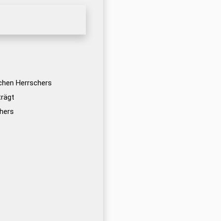
schen Herrschers
trägt
chers