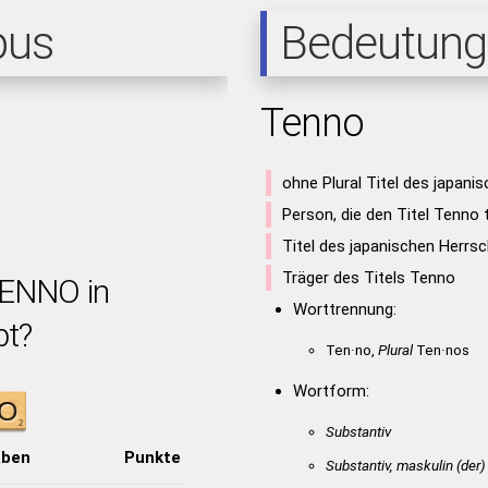
pus
Bedeutung
Tenno
ohne Plural Titel des japani
Person, die den Titel Tenno 
Titel des japanischen Herrs
Träger des Titels Tenno
TENNO in
Worttrennung:
bt?
Ten·no,
Plural
Ten·nos
Wortform:
Substantiv
aben
Punkte
Substantiv, maskulin
(der)