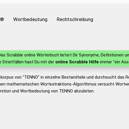
e®
Wortbedeutung
Rechtschreibung
as Scrabble online Wörterbuch liefert Dir Synonyme, Definitionen
in Streitfällen hast Du mit der
online Scrabble Hilfe
immer "ein Ass
tkorpus von "TENNO" in einzelne Bestandteile und durchsucht das 
nen mathematischen Wortextraktions-Algorithmus versucht Wortwu
inition und Wortbedeutung von TENNO abzuleiten.