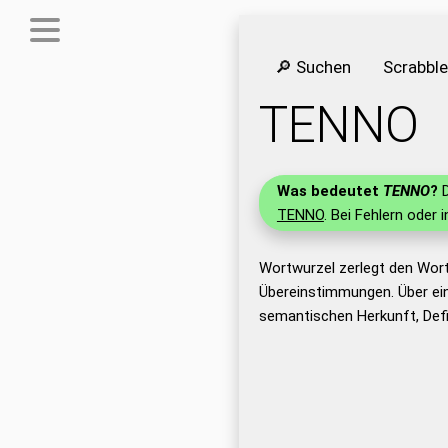
🔎 Suchen
Scrabbl
TENNO
Was bedeutet
TENNO
?
D
TENNO
. Bei Fehlern oder 
Wortwurzel zerlegt den Wor
Übereinstimmungen. Über ei
semantischen Herkunft, Def