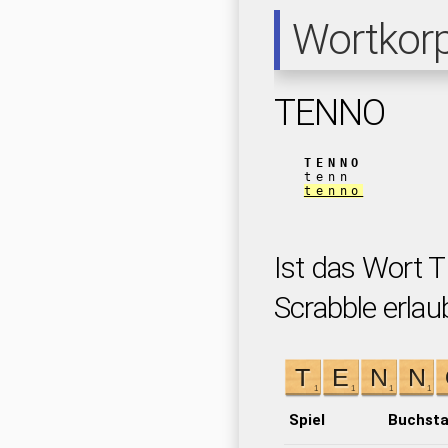
Wortkor
TENNO
TENNO
tenn
tenno
Ist das Wort 
Scrabble erlau
Spiel
Buchst