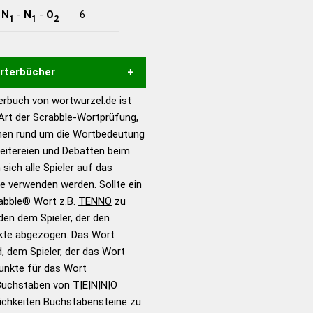
-
N
-
N
-
O
6
1
1
2
örterbücher
rbuch von wortwurzel.de ist
Hilfe eines semantischen
 Art der Scrabble-Wortprüfung,
s gute Anhaltspunkte zu
onen rund um die Wortbedeutung
ennung und Wortform, um die
eitereien und Debatten beim
für das Scrabble-Spiel zu
 sich alle Spieler auf das
 Turnier Scrabble-
ie verwenden werden. Sollte ein
rabble® Wort z.B.
TENNO
zu
en dem Spieler, der den
en – Standardwerk in 12
nkte abgezogen. Das Wort
nden
d, dem Spieler, der das Wort
en – Richtiges und gutes
Punkte für das Wort
utsch
Buchstaben von T|E|N|N|O
ichkeiten Buchstabensteine zu
en – Die deutsche Grammatik