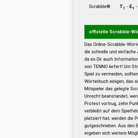
Scrabble®
T
-
E
1
1
offizielle Scrabble-W
Das Online-Scrabble-Wörte
Wortwurzel liefert mit 
die schnelle und einfache
Wortanalyse-Algorithmu
da es Dir auch Informati
Wortbedeutung, Worttr
von TENNO liefert! Um Str
Gültigkeit eines Wortes 
Spiel zu vermeiden, sollten
bestimmen!
zugelassene
Wörterbuch einigen, das s
Wörterbücher sind:
Mitspieler das gelegte Sc
Unrecht beanstandet, werd
Dud
Protest vortrug, zehn Pu
Bä
verbleibt auf dem Spielfel
Dud
platziert hat, werden die 
De
gutgeschrieben. Aus den 
ergeben sich weitere Mögl
Dud