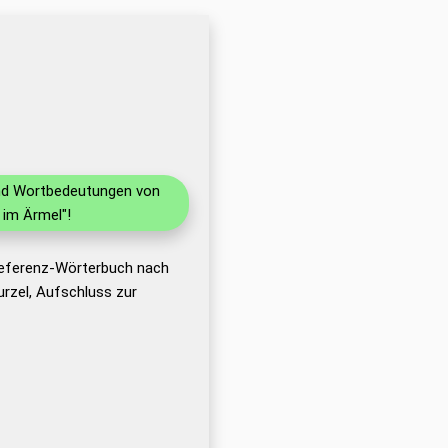
 und Wortbedeutungen von
 im Ärmel"!
Referenz-Wörterbuch nach
rzel, Aufschluss zur