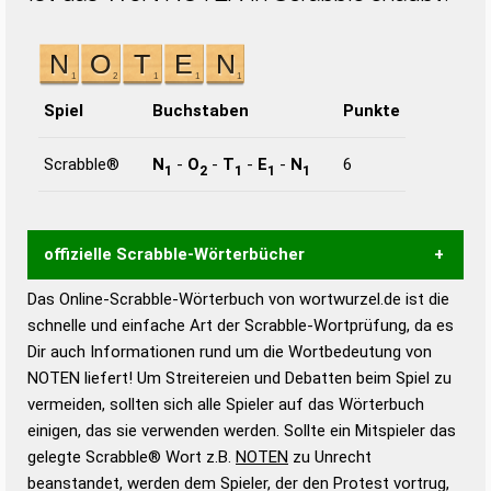
Spiel
Buchstaben
Punkte
Scrabble®
N
-
O
-
T
-
E
-
N
6
1
2
1
1
1
offizielle Scrabble-Wörterbücher
Das Online-Scrabble-Wörterbuch von wortwurzel.de ist die
Wortwurzel liefert mit Hilfe eines semantischen
schnelle und einfache Art der Scrabble-Wortprüfung, da es
Wortanalyse-Algorithmus gute Anhaltspunkte zu
Dir auch Informationen rund um die Wortbedeutung von
Wortbedeutung, Worttrennung und Wortform, um die
NOTEN liefert! Um Streitereien und Debatten beim Spiel zu
Gültigkeit eines Wortes für das Scrabble-Spiel zu
vermeiden, sollten sich alle Spieler auf das Wörterbuch
bestimmen!
zugelassene Turnier Scrabble-
einigen, das sie verwenden werden. Sollte ein Mitspieler das
Wörterbücher sind:
gelegte Scrabble® Wort z.B.
NOTEN
zu Unrecht
beanstandet, werden dem Spieler, der den Protest vortrug,
Duden – Standardwerk in 12 Bänden