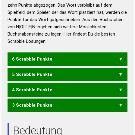
zehn Punkte abgezogen. Das Wort verbleibt auf dem
Duden – Richtiges und gutes
Spielfeld, dem Spieler, der das Wort platziert hat, werden die
Deutsch
Punkte für das Wort gutgeschrieben. Aus den Buchstaben
von N|O|T|E|N ergeben sich weitere Möglichkeiten
Duden – Die deutsche Grammatik
Buchstabensteine zu legen. Hier findest Du die besten
Duden – Deutsches
Scrabble Lösungen:
Universalwörterbuch
6 Scrabble Punkte
5 Scrabble Punkte
TENNO
TONEN
TONNE
4 Scrabble Punkte
NEON
NONE
TONE
3 Scrabble Punkte
NON
TON
TENN
NET
Bedeutung