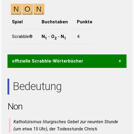
Spiel
Buchstaben
Punkte
Scrabble®
N
-
O
-
N
4
1
2
1
offizielle Scrabble-Wörterbücher
Wortwurzel liefert mit Hilfe eines semantischen
Bedeutung
Wortanalyse-Algorithmus gute Anhaltspunkte zu
Wortbedeutung, Worttrennung und Wortform, um die
Gültigkeit eines Wortes für das Scrabble-Spiel zu
Non
bestimmen!
zugelassene Turnier Scrabble-
Wörterbücher sind:
Katholizismus liturgisches Gebet zur neunten Stunde
Duden – Standardwerk in 12 Bänden
(um etwa 15 Uhr)
, der Todesstunde Christi