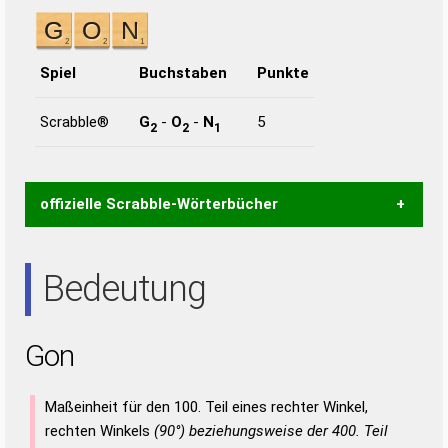
Spiel
Buchstaben
Punkte
Scrabble®
G
-
O
-
N
5
2
2
1
offizielle Scrabble-Wörterbücher
Wortwurzel liefert mit Hilfe eines semantischen
Bedeutung
Wortanalyse-Algorithmus gute Anhaltspunkte zu
Wortbedeutung, Worttrennung und Wortform, um die
Gültigkeit eines Wortes für das Scrabble-Spiel zu
Gon
bestimmen!
zugelassene Turnier Scrabble-
Wörterbücher sind:
Maßeinheit für den 100. Teil eines rechter Winkel,
Duden – Standardwerk in 12 Bänden
rechten Winkels
(90°) beziehungsweise der 400. Teil