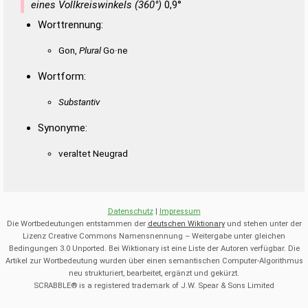
Duden – Richtiges und gutes
eines Vollkreiswinkels (360°)
0,9°
Deutsch
Worttrennung:
Duden – Die deutsche Grammatik
Gon,
Plural
Go·ne
Duden – Deutsches
Wortform:
Universalwörterbuch
Substantiv
Synonyme:
veraltet Neugrad
Datenschutz
|
Impressum
Die Wortbedeutungen entstammen der
deutschen Wiktionary
und stehen unter der
Lizenz Creative Commons Namensnennung – Weitergabe unter gleichen
Bedingungen 3.0 Unported. Bei Wiktionary ist eine Liste der Autoren verfügbar. Die
Artikel zur Wortbedeutung wurden über einen semantischen Computer-Algorithmus
neu strukturiert, bearbeitet, ergänzt und gekürzt.
SCRABBLE® is a registered trademark of J.W. Spear & Sons Limited