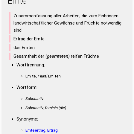
Ernte
Zusammenfassung aller Arbeiten, die zum Einbringen
landwirtschaftlicher Gewächse und Früchte notwendig
sind
Ertrag der Ernte
das Ernten
Gesamtheit der
(geernteten)
reifen Früchte
Worttrennung:
Ern·te,
Plural
Ern·ten
Wortform:
Substantiv
Substantiv, feminin
(die)
Synonyme:
Ernteertrag
,
Ertrag