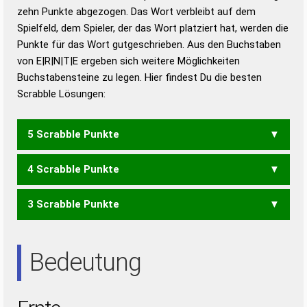
zehn Punkte abgezogen. Das Wort verbleibt auf dem
Duden – Richtiges und gutes
Spielfeld, dem Spieler, der das Wort platziert hat, werden die
Deutsch
Punkte für das Wort gutgeschrieben. Aus den Buchstaben
von E|R|N|T|E ergeben sich weitere Möglichkeiten
Duden – Die deutsche Grammatik
Buchstabensteine zu legen. Hier findest Du die besten
Duden – Deutsches
Scrabble Lösungen:
Universalwörterbuch
5 Scrabble Punkte
4 Scrabble Punkte
ENTER
ENTRE
RENTE
TERNE
3 Scrabble Punkte
ENTE
EREN
NEER
REET
RENE
TEEN
TEER
NEE
NET
REE
REN
TEE
Bedeutung