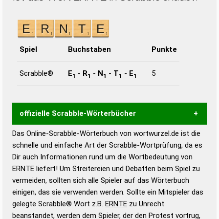
Spiel
Buchstaben
Punkte
Scrabble®
E
-
R
-
N
-
T
-
E
5
1
1
1
1
1
offizielle Scrabble-Wörterbücher
Das Online-Scrabble-Wörterbuch von wortwurzel.de ist die
Wortwurzel liefert mit Hilfe eines semantischen
schnelle und einfache Art der Scrabble-Wortprüfung, da es
Wortanalyse-Algorithmus gute Anhaltspunkte zu
Dir auch Informationen rund um die Wortbedeutung von
Wortbedeutung, Worttrennung und Wortform, um die
ERNTE liefert! Um Streitereien und Debatten beim Spiel zu
Gültigkeit eines Wortes für das Scrabble-Spiel zu
vermeiden, sollten sich alle Spieler auf das Wörterbuch
bestimmen!
zugelassene Turnier Scrabble-
einigen, das sie verwenden werden. Sollte ein Mitspieler das
Wörterbücher sind:
gelegte Scrabble® Wort z.B.
ERNTE
zu Unrecht
beanstandet, werden dem Spieler, der den Protest vortrug,
Duden – Standardwerk in 12 Bänden