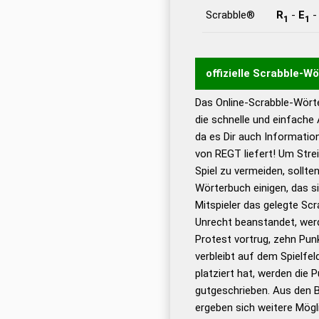
Scrabble®
R
-
E
1
1
offizielle Scrabble-W
Das Online-Scrabble-Wörte
Wortwurzel liefert mit 
die schnelle und einfache
Wortanalyse-Algorithmu
da es Dir auch Informati
Wortbedeutung, Worttr
von REGT liefert! Um Stre
Gültigkeit eines Wortes 
Spiel zu vermeiden, sollten
bestimmen!
zugelassene
Wörterbuch einigen, das s
Wörterbücher sind:
Mitspieler das gelegte Sc
Unrecht beanstandet, werd
Dud
Protest vortrug, zehn Pu
Bä
verbleibt auf dem Spielfel
Dud
platziert hat, werden die 
De
gutgeschrieben. Aus den 
ergeben sich weitere Mögl
Dud