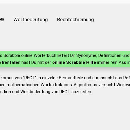
e®
Wortbedeutung
Rechtschreibung
 Scrabble online Wörterbuch liefert Dir Synonyme, Definitionen u
 Streitfällen hast Du mit der
online Scrabble Hilfe
immer "ein Ass i
tkorpus von "REGT" in einzelne Bestandteile und durchsucht das R
nen mathematischen Wortextraktions-Algorithmus versucht Wortwu
inition und Wortbedeutung von REGT abzuleiten.