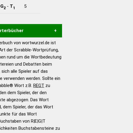
-
G
-
T
5
2
1
örterbücher
rbuch von wortwurzel.de ist
Hilfe eines semantischen
 Art der Scrabble-Wortprüfung,
s gute Anhaltspunkte zu
onen rund um die Wortbedeutung
ennung und Wortform, um die
itereien und Debatten beim
für das Scrabble-Spiel zu
 sich alle Spieler auf das
 Turnier Scrabble-
ie verwenden werden. Sollte ein
rabble® Wort z.B.
REGT
zu
en dem Spieler, der den
en – Standardwerk in 12
nkte abgezogen. Das Wort
nden
d, dem Spieler, der das Wort
en – Richtiges und gutes
Punkte für das Wort
utsch
Buchstaben von R|E|G|T
ichkeiten Buchstabensteine zu
en – Die deutsche Grammatik