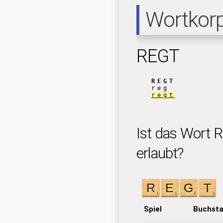
Wortkor
REGT
REGT
reg
regt
Ist das Wort R
erlaubt?
Spiel
Buchst