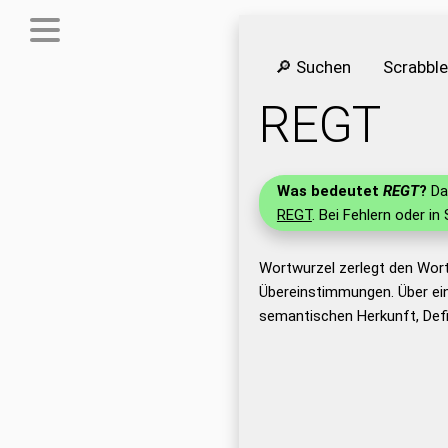
🔎 Suchen
Scrabbl
REGT
Was bedeutet
REGT
?
Das
REGT
. Bei Fehlern oder in
Wortwurzel zerlegt den Wor
Übereinstimmungen. Über ei
semantischen Herkunft, Def