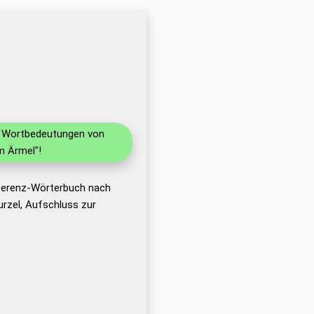
nd Wortbedeutungen von
m Ärmel"!
eferenz-Wörterbuch nach
rzel, Aufschluss zur