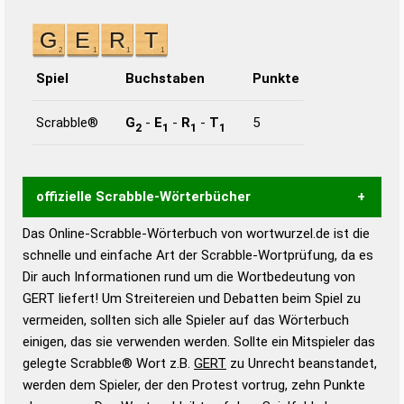
Spiel
Buchstaben
Punkte
Scrabble®
G
-
E
-
R
-
T
5
2
1
1
1
offizielle Scrabble-Wörterbücher
Das Online-Scrabble-Wörterbuch von wortwurzel.de ist die
Wortwurzel liefert mit Hilfe eines semantischen
schnelle und einfache Art der Scrabble-Wortprüfung, da es
Wortanalyse-Algorithmus gute Anhaltspunkte zu
Dir auch Informationen rund um die Wortbedeutung von
Wortbedeutung, Worttrennung und Wortform, um die
GERT liefert! Um Streitereien und Debatten beim Spiel zu
Gültigkeit eines Wortes für das Scrabble-Spiel zu
vermeiden, sollten sich alle Spieler auf das Wörterbuch
bestimmen!
zugelassene Turnier Scrabble-
einigen, das sie verwenden werden. Sollte ein Mitspieler das
Wörterbücher sind:
gelegte Scrabble® Wort z.B.
GERT
zu Unrecht beanstandet,
werden dem Spieler, der den Protest vortrug, zehn Punkte
Duden – Standardwerk in 12 Bänden