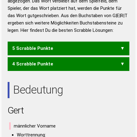
abgezogen. Das Wort verbleibt auf dem Spielfeld, dem
Duden – Richtiges und gutes
Spieler, der das Wort platziert hat, werden die Punkte für
Deutsch
das Wort gutgeschrieben. Aus den Buchstaben von G|E|R|T
ergeben sich weitere Möglichkeiten Buchstabensteine zu
Duden – Die deutsche Grammatik
legen. Hier findest Du die besten Scrabble Lösungen:
Duden – Deutsches
Universalwörterbuch
5 Scrabble Punkte
4 Scrabble Punkte
REGT
ERG
REG
Bedeutung
Gert
männlicher Vorname
Worttrennung: