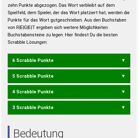
zehn Punkte abgezogen. Das Wort verbleibt auf dem
Duden – Richtiges und gutes
Spielfeld, dem Spieler, der das Wort platziert hat, werden die
Deutsch
Punkte für das Wort gutgeschrieben. Aus den Buchstaben
von R|E|G|E|T ergeben sich weitere Möglichkeiten
Duden – Die deutsche Grammatik
Buchstabensteine zu legen. Hier findest Du die besten
Duden – Deutsches
Scrabble Lösungen:
Universalwörterbuch
6 Scrabble Punkte
5 Scrabble Punkte
GERTE
REGTE
4 Scrabble Punkte
GERE
GERT
REGT
3 Scrabble Punkte
ERG
GER
REET
TEER
REE
TEE
Bedeutung