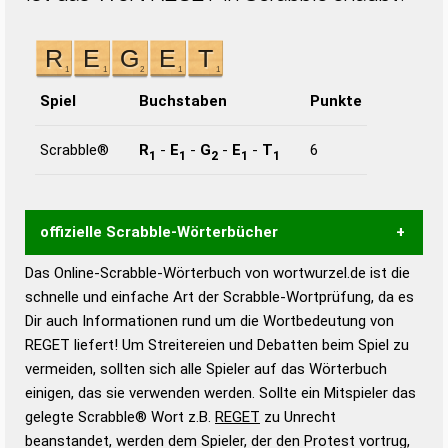
Spiel
Buchstaben
Punkte
Scrabble®
R
-
E
-
G
-
E
-
T
6
1
1
2
1
1
offizielle Scrabble-Wörterbücher
Das Online-Scrabble-Wörterbuch von wortwurzel.de ist die
Wortwurzel liefert mit Hilfe eines semantischen
schnelle und einfache Art der Scrabble-Wortprüfung, da es
Wortanalyse-Algorithmus gute Anhaltspunkte zu
Dir auch Informationen rund um die Wortbedeutung von
Wortbedeutung, Worttrennung und Wortform, um die
REGET liefert! Um Streitereien und Debatten beim Spiel zu
Gültigkeit eines Wortes für das Scrabble-Spiel zu
vermeiden, sollten sich alle Spieler auf das Wörterbuch
bestimmen!
zugelassene Turnier Scrabble-
einigen, das sie verwenden werden. Sollte ein Mitspieler das
Wörterbücher sind:
gelegte Scrabble® Wort z.B.
REGET
zu Unrecht
beanstandet, werden dem Spieler, der den Protest vortrug,
Duden – Standardwerk in 12 Bänden