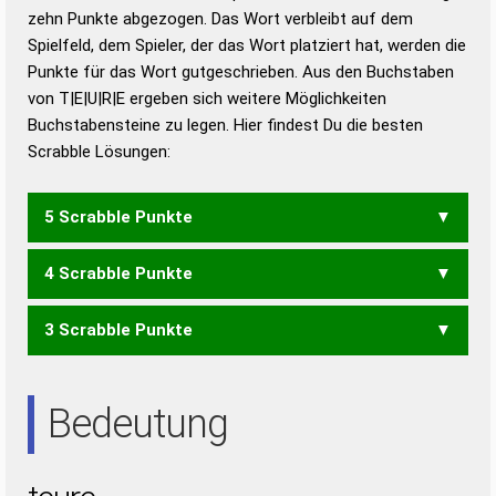
zehn Punkte abgezogen. Das Wort verbleibt auf dem
Duden – Richtiges und gutes
Spielfeld, dem Spieler, der das Wort platziert hat, werden die
Deutsch
Punkte für das Wort gutgeschrieben. Aus den Buchstaben
von T|E|U|R|E ergeben sich weitere Möglichkeiten
Duden – Die deutsche Grammatik
Buchstabensteine zu legen. Hier findest Du die besten
Duden – Deutsches
Scrabble Lösungen:
Universalwörterbuch
5 Scrabble Punkte
4 Scrabble Punkte
EUTER
REUTE
TEUER
TREUE
3 Scrabble Punkte
EUER
REET
REUE
REUT
RUTE
TEER
TREU
REE
REU
TEE
TUE
UTE
Bedeutung