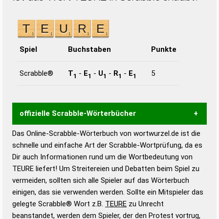
Spiel
Buchstaben
Punkte
Scrabble®
T
-
E
-
U
-
R
-
E
5
1
1
1
1
1
offizielle Scrabble-Wörterbücher
Das Online-Scrabble-Wörterbuch von wortwurzel.de ist die
Wortwurzel liefert mit Hilfe eines semantischen
schnelle und einfache Art der Scrabble-Wortprüfung, da es
Wortanalyse-Algorithmus gute Anhaltspunkte zu
Dir auch Informationen rund um die Wortbedeutung von
Wortbedeutung, Worttrennung und Wortform, um die
TEURE liefert! Um Streitereien und Debatten beim Spiel zu
Gültigkeit eines Wortes für das Scrabble-Spiel zu
vermeiden, sollten sich alle Spieler auf das Wörterbuch
bestimmen!
zugelassene Turnier Scrabble-
einigen, das sie verwenden werden. Sollte ein Mitspieler das
Wörterbücher sind:
gelegte Scrabble® Wort z.B.
TEURE
zu Unrecht
beanstandet, werden dem Spieler, der den Protest vortrug,
Duden – Standardwerk in 12 Bänden