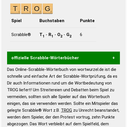
Spiel
Buchstaben
Punkte
Scrabble®
T
-
R
-
O
-
G
6
1
1
2
2
offizielle Scrabble-Wörterbücher
Das Online-Scrabble-Wörterbuch von wortwurzel.de ist die
Wortwurzel liefert mit Hilfe eines semantischen
schnelle und einfache Art der Scrabble-Wortprüfung, da es
Wortanalyse-Algorithmus gute Anhaltspunkte zu
Dir auch Informationen rund um die Wortbedeutung von
Wortbedeutung, Worttrennung und Wortform, um die
TROG liefert! Um Streitereien und Debatten beim Spiel zu
Gültigkeit eines Wortes für das Scrabble-Spiel zu
vermeiden, sollten sich alle Spieler auf das Wörterbuch
bestimmen!
zugelassene Turnier Scrabble-
einigen, das sie verwenden werden. Sollte ein Mitspieler das
Wörterbücher sind:
gelegte Scrabble® Wort z.B.
TROG
zu Unrecht beanstandet,
werden dem Spieler, der den Protest vortrug, zehn Punkte
Duden – Standardwerk in 12 Bänden
abgezogen. Das Wort verbleibt auf dem Spielfeld, dem