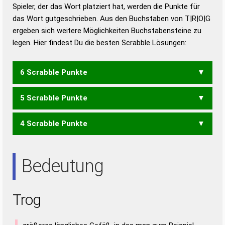
Duden – Richtiges und gutes
Spieler, der das Wort platziert hat, werden die Punkte für
Deutsch
das Wort gutgeschrieben. Aus den Buchstaben von T|R|O|G
ergeben sich weitere Möglichkeiten Buchstabensteine zu
Duden – Die deutsche Grammatik
legen. Hier findest Du die besten Scrabble Lösungen:
Duden – Deutsches
Universalwörterbuch
6 Scrabble Punkte
5 Scrabble Punkte
GORT
4 Scrabble Punkte
GOR
ORT
ROT
TOR
Bedeutung
Trog