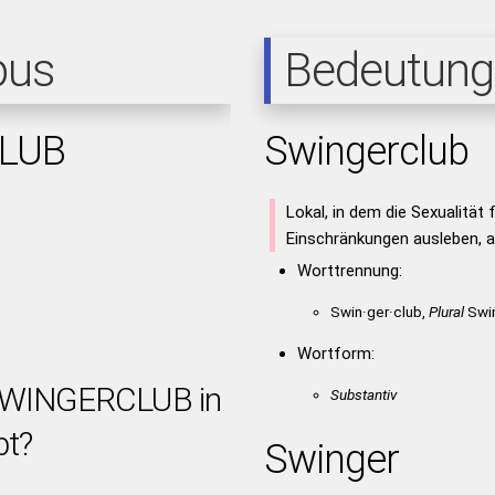
pus
Bedeutung
LUB
Swingerclub
Lokal, in dem die Sexualität
Einschränkungen ausleben, 
Worttrennung:
Swin·ger·club,
Plural
Swin
Wortform:
 SWINGERCLUB in
Substantiv
bt?
Swinger