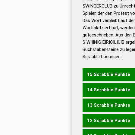
SWINGERCLUB
zu Unrecht
Dud
Spieler, der den Protest 
Bä
Das Wort verbleibt auf dem
Dud
Wort platziert hat, werde
De
gutgeschrieben. Aus den 
S|W|I|N|G|E|R|C|L|U|B erg
Dud
Buchstabensteine zu legen
Dud
Scrabble Lösungen:
Universalwörterbuch
15 Scrabble Punkte
14 Scrabble Punkte
WEILBURGS
13 Scrabble Punkte
WEILBURG
12 Scrabble Punkte
CURLINGS
WIRBELNS