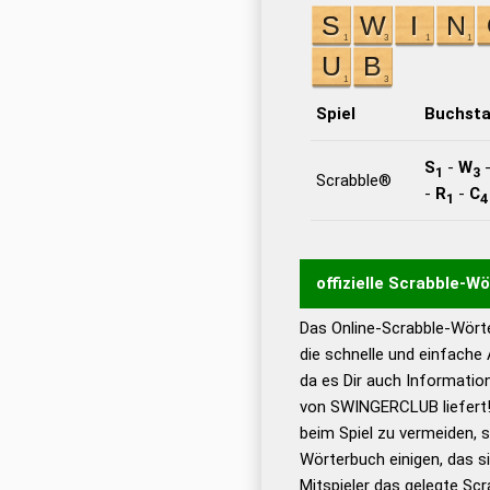
Spiel
Buchst
S
-
W
1
3
Scrabble®
-
R
-
C
1
4
offizielle Scrabble-W
Das Online-Scrabble-Wörte
Wortwurzel liefert mit 
die schnelle und einfache
Wortanalyse-Algorithmu
da es Dir auch Informati
Wortbedeutung, Worttr
von SWINGERCLUB liefert!
Gültigkeit eines Wortes 
beim Spiel zu vermeiden, so
bestimmen!
zugelassene
Wörterbuch einigen, das s
Wörterbücher sind:
Mitspieler das gelegte Sc