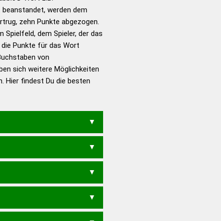
 beanstandet, werden dem
en – Standardwerk in 12
vortrug, zehn Punkte abgezogen.
nden
 Spielfeld, dem Spieler, der das
en – Richtiges und gutes
n die Punkte für das Wort
utsch
Buchstaben von
eben sich weitere Möglichkeiten
en – Die deutsche Grammatik
. Hier findest Du die besten
en – Deutsches