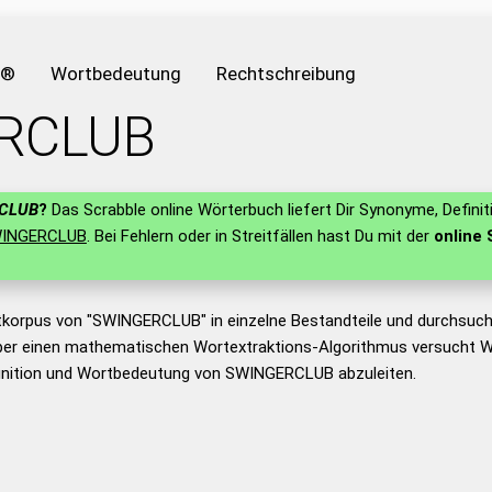
e®
Wortbedeutung
Rechtschreibung
RCLUB
CLUB
?
Das Scrabble online Wörterbuch liefert Dir Synonyme, Defini
INGERCLUB
. Bei Fehlern oder in Streitfällen hast Du mit der
online 
tkorpus von "SWINGERCLUB" in einzelne Bestandteile und durchsuc
er einen mathematischen Wortextraktions-Algorithmus versucht W
inition und Wortbedeutung von SWINGERCLUB abzuleiten.