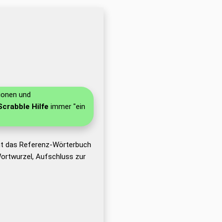
tionen und
Scrabble Hilfe
immer "ein
ht das Referenz-Wörterbuch
ortwurzel, Aufschluss zur