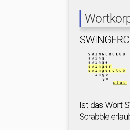
Wortkor
SWINGERC
SWINGERCLUB
swing
swinge
swinger
swingerclub
inge
ger
club
Ist das Wort
Scrabble erlau