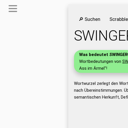
🔎 Suchen
Scrabbl
SWINGE
Was bedeutet
SWINGER
Wortbedeutungen von
SW
Ass im Ärmel"!
Wortwurzel zerlegt den Wor
nach Übereinstimmungen. Üb
semantischen Herkunft, Def