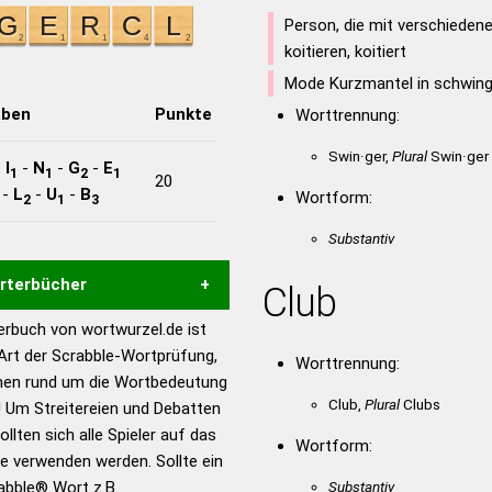
Person, die mit verschiedene
koitieren, koitiert
Mode Kurzmantel in schwing
aben
Punkte
Worttrennung:
Swin·ger,
Plural
Swin·ger
-
I
-
N
-
G
-
E
1
1
2
1
20
-
L
-
U
-
B
Wortform:
2
1
3
Substantiv
örterbücher
Club
rbuch von wortwurzel.de ist
Hilfe eines semantischen
 Art der Scrabble-Wortprüfung,
Worttrennung:
s gute Anhaltspunkte zu
onen rund um die Wortbedeutung
ennung und Wortform, um die
Club,
Plural
Clubs
 Um Streitereien und Debatten
für das Scrabble-Spiel zu
llten sich alle Spieler auf das
Wortform:
 Turnier Scrabble-
ie verwenden werden. Sollte ein
rabble® Wort z.B.
Substantiv