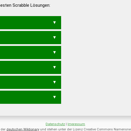
 besten Scrabble Lösungen:
en – Deutsches
UGES
LUNGE
GENUS
LUSEN
NEGUS
US
LUES
LUSE
SEGN
SENG
LEU
LUS
Datenschutz
|
Impressum
 der
deutschen Wiktionary
und stehen unter der Lizenz Creative Commons Namensnen