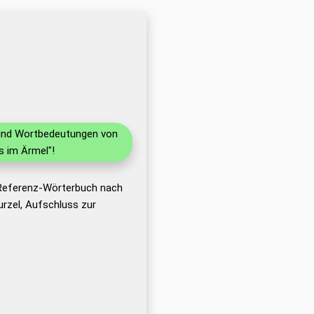
n und Wortbedeutungen von
s im Ärmel"!
 Referenz-Wörterbuch nach
rzel, Aufschluss zur