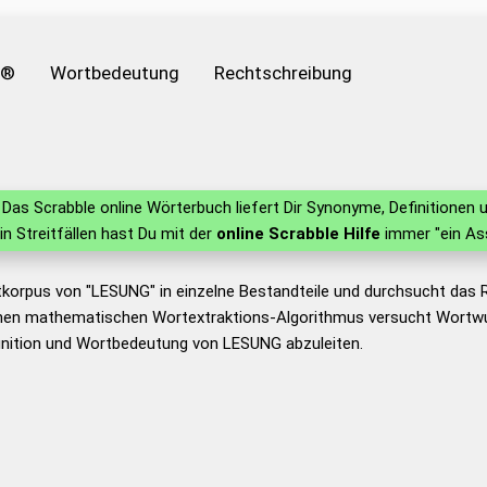
e®
Wortbedeutung
Rechtschreibung
Das Scrabble online Wörterbuch liefert Dir Synonyme, Definitione
 in Streitfällen hast Du mit der
online Scrabble Hilfe
immer "ein As
tkorpus von "LESUNG" in einzelne Bestandteile und durchsucht das
nen mathematischen Wortextraktions-Algorithmus versucht Wortwu
inition und Wortbedeutung von LESUNG abzuleiten.