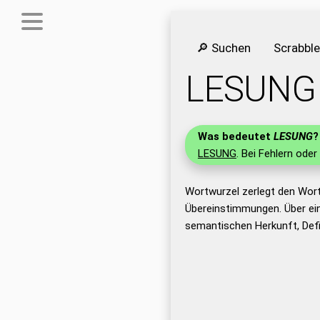
🔎 Suchen
Scrabbl
LESUNG
Was bedeutet
LESUNG
?
LESUNG
. Bei Fehlern oder
Wortwurzel zerlegt den Wor
Übereinstimmungen. Über ei
semantischen Herkunft, Def