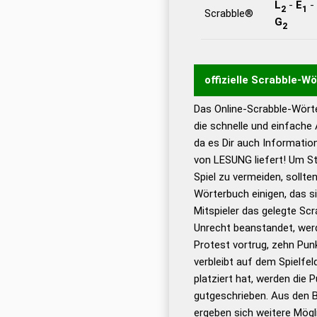
L
-
E
-
2
1
Scrabble®
G
2
offizielle Scrabble-W
Das Online-Scrabble-Wörte
Wortwurzel liefert mit 
die schnelle und einfache
Wortanalyse-Algorithmu
da es Dir auch Informati
Wortbedeutung, Worttr
von LESUNG liefert! Um St
Gültigkeit eines Wortes 
Spiel zu vermeiden, sollten
bestimmen!
zugelassene
Wörterbuch einigen, das s
Wörterbücher sind:
Mitspieler das gelegte Sc
Unrecht beanstandet, werd
Dud
Protest vortrug, zehn Pu
Bä
verbleibt auf dem Spielfel
Dud
platziert hat, werden die 
De
gutgeschrieben. Aus den 
ergeben sich weitere Mögl
Dud