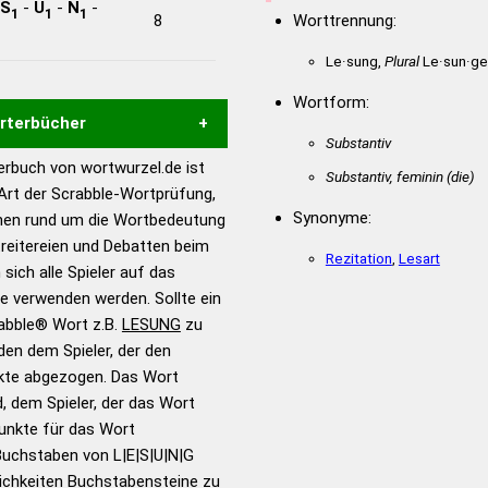
S
-
U
-
N
-
1
1
1
8
Worttrennung:
Le·sung,
Plural
Le·sun·ge
Wortform:
örterbücher
Substantiv
rbuch von wortwurzel.de ist
Substantiv, feminin
(die)
Hilfe eines semantischen
 Art der Scrabble-Wortprüfung,
s gute Anhaltspunkte zu
Synonyme:
onen rund um die Wortbedeutung
ennung und Wortform, um die
reitereien und Debatten beim
Rezitation
,
Lesart
für das Scrabble-Spiel zu
 sich alle Spieler auf das
 Turnier Scrabble-
ie verwenden werden. Sollte ein
rabble® Wort z.B.
LESUNG
zu
en dem Spieler, der den
en – Standardwerk in 12
nkte abgezogen. Das Wort
nden
d, dem Spieler, der das Wort
en – Richtiges und gutes
Punkte für das Wort
utsch
Buchstaben von L|E|S|U|N|G
ichkeiten Buchstabensteine zu
en – Die deutsche Grammatik