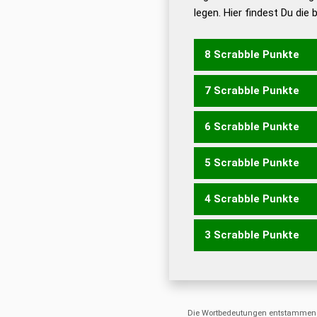
legen. Hier findest Du die
Dud
Universalwörterbuch
8 Scrabble Punkte
7 Scrabble Punkte
LUGENS
6 Scrabble Punkte
LENGS
LEUGN
LUGEN
L
5 Scrabble Punkte
GELS
LENG
LUGE
LUGS
4 Scrabble Punkte
GEL
LEG
LUG
GENS
GN
ULEN
3 Scrabble Punkte
ENG
GEN
GES
GNU
GUS
ENS
NEU
NUS
SEN
UNS
Die Wortbedeutungen entstammen