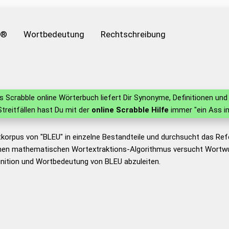
e®
Wortbedeutung
Rechtschreibung
 Scrabble online Wörterbuch liefert Dir Synonyme, Definitionen u
 Streitfällen hast Du mit der
online Scrabble Hilfe
immer "ein Ass i
tkorpus von "BLEU" in einzelne Bestandteile und durchsucht das R
nen mathematischen Wortextraktions-Algorithmus versucht Wortwu
nition und Wortbedeutung von BLEU abzuleiten.