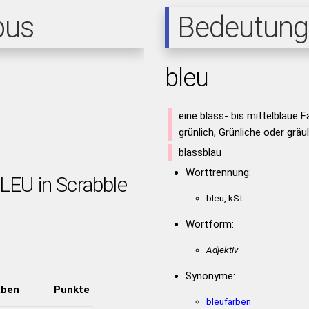
pus
Bedeutung
bleu
eine blass- bis mittelblaue F
grünlich, Grünliche oder gräu
blassblau
Worttrennung:
LEU in Scrabble
bleu, kSt.
Wortform:
Adjektiv
Synonyme:
aben
Punkte
bleufarben