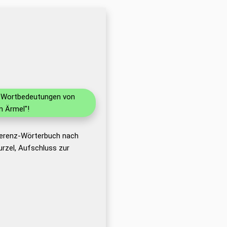
nd Wortbedeutungen von
m Ärmel"!
eferenz-Wörterbuch nach
rzel, Aufschluss zur