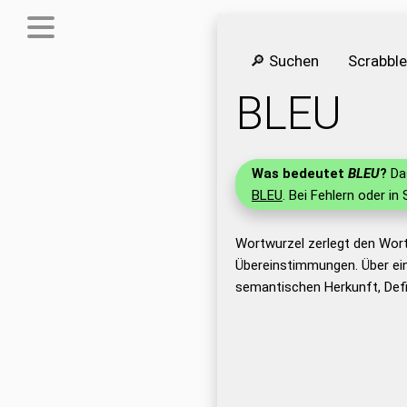
🔎 Suchen
Scrabbl
BLEU
Was bedeutet
BLEU
?
Das
BLEU
. Bei Fehlern oder in
Wortwurzel zerlegt den Wor
Übereinstimmungen. Über ei
semantischen Herkunft, Defi