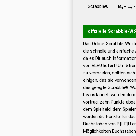
Scrabble®
B
-
L
3
2
offizielle Scrabble-W
Das Online-Scrabble-Wörte
Wortwurzel liefert mit 
die schnelle und einfache
Wortanalyse-Algorithmu
da es Dir auch Informati
Wortbedeutung, Worttr
von BLEU liefert! Um Strei
Gültigkeit eines Wortes 
zu vermeiden, sollten sich
bestimmen!
zugelassene
einigen, das sie verwenden
Wörterbücher sind:
das gelegte Scrabble® Wo
beanstandet, werden dem S
Dud
vortrug, zehn Punkte abge
Bä
dem Spielfeld, dem Spieler,
Dud
werden die Punkte für da
De
Buchstaben von B|L|E|U er
Möglichkeiten Buchstabens
Dud