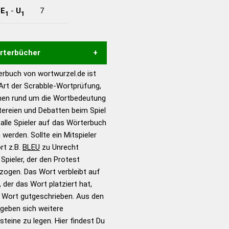
-
E
-
U
7
1
1
örterbücher
rbuch von wortwurzel.de ist
Hilfe eines semantischen
 Art der Scrabble-Wortprüfung,
s gute Anhaltspunkte zu
onen rund um die Wortbedeutung
ennung und Wortform, um die
tereien und Debatten beim Spiel
für das Scrabble-Spiel zu
 alle Spieler auf das Wörterbuch
 Turnier Scrabble-
 werden. Sollte ein Mitspieler
rt z.B.
BLEU
zu Unrecht
pieler, der den Protest
en – Standardwerk in 12
zogen. Das Wort verbleibt auf
nden
 der das Wort platziert hat,
en – Richtiges und gutes
s Wort gutgeschrieben. Aus den
utsch
geben sich weitere
teine zu legen. Hier findest Du
en – Die deutsche Grammatik