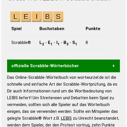
Spiel
Buchstaben
Punkte
Scrabble®
L
-
E
-
I
-
B
-
S
8
2
1
1
3
1
offizielle Scrabble-Wörterbücher
Das Online-Scrabble-Wörterbuch von wortwurzel.de ist die
Wortwurzel liefert mit Hilfe eines semantischen
schnelle und einfache Art der Scrabble-Wortprüfung, da es
Wortanalyse-Algorithmus gute Anhaltspunkte zu
Dir auch Informationen rund um die Wortbedeutung von
Wortbedeutung, Worttrennung und Wortform, um die
LEIBS liefert! Um Streitereien und Debatten beim Spiel zu
Gültigkeit eines Wortes für das Scrabble-Spiel zu
vermeiden, sollten sich alle Spieler auf das Wörterbuch
bestimmen!
zugelassene Turnier Scrabble-
einigen, das sie verwenden werden. Sollte ein Mitspieler das
Wörterbücher sind:
gelegte Scrabble® Wort z.B.
LEIBS
zu Unrecht beanstandet,
werden dem Spieler, der den Protest vortrug, zehn Punkte
Duden – Standardwerk in 12 Bänden