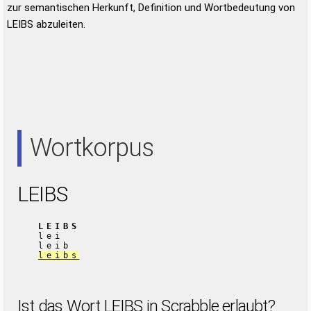
zur semantischen Herkunft, Definition und Wortbedeutung von
LEIBS abzuleiten.
Wortkorpus
LEIBS
LEIBS
lei
leib
leibs
Ist das Wort LEIBS in Scrabble erlaubt?