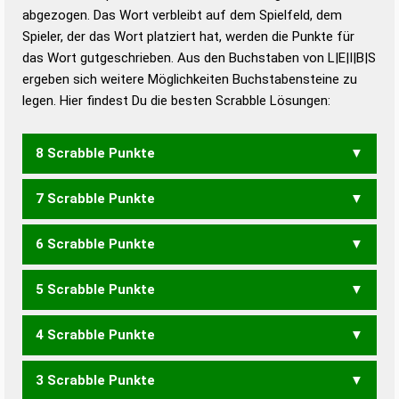
abgezogen. Das Wort verbleibt auf dem Spielfeld, dem
Duden – Richtiges und gutes
Spieler, der das Wort platziert hat, werden die Punkte für
Deutsch
das Wort gutgeschrieben. Aus den Buchstaben von L|E|I|B|S
ergeben sich weitere Möglichkeiten Buchstabensteine zu
Duden – Die deutsche Grammatik
legen. Hier findest Du die besten Scrabble Lösungen:
Duden – Deutsches
Universalwörterbuch
8 Scrabble Punkte
7 Scrabble Punkte
BEILS
BEISL
BLEIS
BLIES
LIEBS
SILBE
6 Scrabble Punkte
BEIL
BELS
BLEI
LIEB
5 Scrabble Punkte
BEL
LEB
BISE
SIEB
4 Scrabble Punkte
BEI
BIS
ILSE
LEIS
LIES
SEIL
SIEL
3 Scrabble Punkte
EIL