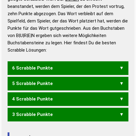
beanstandet, werden dem Spieler, der den Protest vortrug,
Duden – Standardwerk in 12 Bänden
zehn Punkte abgezogen. Das Wort verbleibt auf dem
Duden – Richtiges und gutes
Spielfeld, dem Spieler, der das Wort platziert hat, werden die
Deutsch
Punkte für das Wort gutgeschrieben. Aus den Buchstaben
von B|U|R|E|N ergeben sich weitere Möglichkeiten
Duden – Die deutsche Grammatik
Buchstabensteine zu legen. Hier findest Du die besten
Duden – Deutsches
Scrabble Lösungen:
Universalwörterbuch
6 Scrabble Punkte
5 Scrabble Punkte
BERN
4 Scrabble Punkte
BEN
ERB
3 Scrabble Punkte
RUNE
URNE
ERN
NEU
NUR
REU
RUN