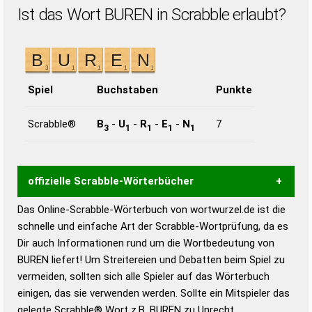
Ist das Wort BUREN in Scrabble erlaubt?
Spiel
Buchstaben
Punkte
Scrabble®
B
-
U
-
R
-
E
-
N
7
3
1
1
1
1
offizielle Scrabble-Wörterbücher
Das Online-Scrabble-Wörterbuch von wortwurzel.de ist die
Wortwurzel liefert mit Hilfe eines semantischen
schnelle und einfache Art der Scrabble-Wortprüfung, da es
Wortanalyse-Algorithmus gute Anhaltspunkte zu
Dir auch Informationen rund um die Wortbedeutung von
Wortbedeutung, Worttrennung und Wortform, um die
BUREN liefert! Um Streitereien und Debatten beim Spiel zu
Gültigkeit eines Wortes für das Scrabble-Spiel zu
vermeiden, sollten sich alle Spieler auf das Wörterbuch
bestimmen!
zugelassene Turnier Scrabble-
einigen, das sie verwenden werden. Sollte ein Mitspieler das
Wörterbücher sind:
gelegte Scrabble® Wort z.B.
BUREN
zu Unrecht