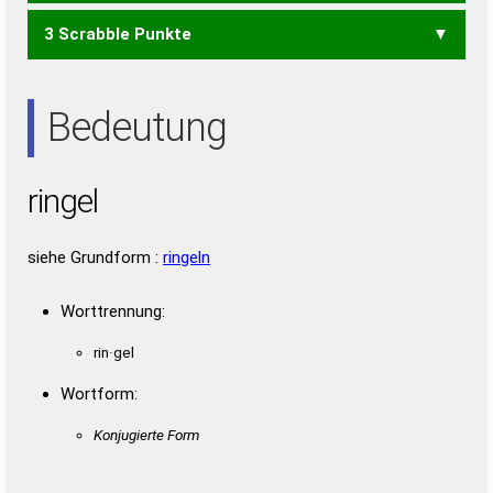
NEIG
RELI
3 Scrabble Punkte
EIL
ENG
ERG
GEI
GEN
GER
GIN
LEI
REG
IREN
REIN
EIN
ERN
IRE
NIE
REN
Bedeutung
ringel
siehe Grundform :
ringeln
Worttrennung:
rin·gel
Wortform:
Konjugierte Form