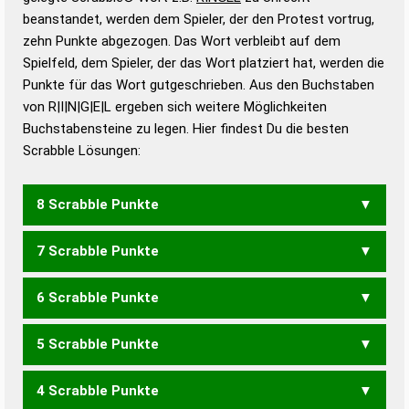
beanstandet, werden dem Spieler, der den Protest vortrug,
Duden – Standardwerk in 12 Bänden
zehn Punkte abgezogen. Das Wort verbleibt auf dem
Duden – Richtiges und gutes
Spielfeld, dem Spieler, der das Wort platziert hat, werden die
Deutsch
Punkte für das Wort gutgeschrieben. Aus den Buchstaben
von R|I|N|G|E|L ergeben sich weitere Möglichkeiten
Duden – Die deutsche Grammatik
Buchstabensteine zu legen. Hier findest Du die besten
Duden – Deutsches
Scrabble Lösungen:
Universalwörterbuch
8 Scrabble Punkte
7 Scrabble Punkte
LIGERN
RELING
RINGLE
6 Scrabble Punkte
IGELN
LIGEN
LIGER
LINGE
NIGEL
5 Scrabble Punkte
EGLI
GEIL
GIRL
IGEL
IGLE
LEGI
LENG
LIEG
GREIN
GRIEN
ILERN
LINER
4 Scrabble Punkte
LEG
EIGN
GEIN
GERN
GIEN
GIER
ILER
LEIN
LERN
LIEN