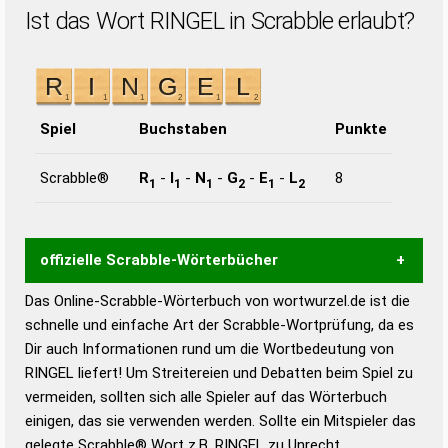
Ist das Wort RINGEL in Scrabble erlaubt?
Spiel
Buchstaben
Punkte
Scrabble®
R
-
I
-
N
-
G
-
E
-
L
8
1
1
1
2
1
2
offizielle Scrabble-Wörterbücher
Das Online-Scrabble-Wörterbuch von wortwurzel.de ist die
Wortwurzel liefert mit Hilfe eines semantischen
schnelle und einfache Art der Scrabble-Wortprüfung, da es
Wortanalyse-Algorithmus gute Anhaltspunkte zu
Dir auch Informationen rund um die Wortbedeutung von
Wortbedeutung, Worttrennung und Wortform, um die
RINGEL liefert! Um Streitereien und Debatten beim Spiel zu
Gültigkeit eines Wortes für das Scrabble-Spiel zu
vermeiden, sollten sich alle Spieler auf das Wörterbuch
bestimmen!
zugelassene Turnier Scrabble-
einigen, das sie verwenden werden. Sollte ein Mitspieler das
Wörterbücher sind:
gelegte Scrabble® Wort z.B.
RINGEL
zu Unrecht